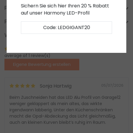
Sichern Sie sich hier Ihren 20 % Rabatt
Produktbeschreibung
auf unser Harmony LED-Profil
Produktinformation
Code: LEDGIGANT20
Was unsere Kunden sagen
5,0/5
average of 1 review(s)
Eigene Bewertung erstellen
Sonja Hartwig
05/07/2026
Beim Zuschneiden hat das LED Alu Profil von Garage12
weniger geklappert als mein altes, das wirkte
irgendwann labberig. Unter den Küchenschränken
macht die Opal-Abdeckung das Licht gleichmäßig,
auch an kleinen Kurven bleibt’s ruhig im Raum.