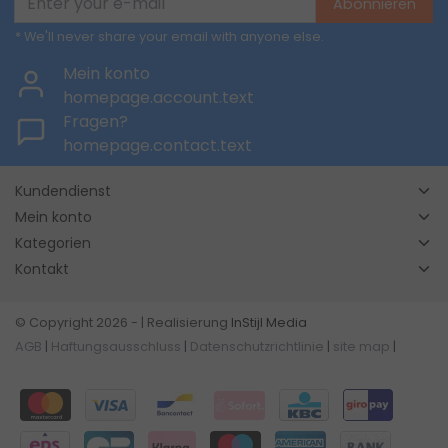
Abonnieren
* We'll never share your email with anyone else.
Mein konto
homepage.account.text
Fragen?
homepage.contact.text
Kundendienst
Mein konto
Kategorien
Kontakt
© Copyright 2026 - | Realisierung
InStijl Media
AGB
|
Haftungsausschluss
|
Datenschutzrichtlinie
|
site map
|