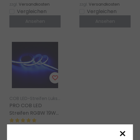
zzgl.
Versandkosten
zzgl.
Versandkosten
Vergleichen
Vergleichen
Ansehen
Ansehen
COB LED-Streifen Luksus
PRO COB LED
Streifen RGBW 19W
1180LM 784LED/m
24V DC IP20 – 5m
×
€81,24
exkl. MwSt.