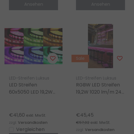
Ansehen
Ansehen
Sale
LED-Streifen Luksus
LED-Streifen Luksus
LED Streifen
RGBW LED Streifen
60x5050 LED 19,2W
19,2W 1020 lm/m 24V
1020 lm/m 24V DC
DC IP20 5m Rolle –
IP20 RGBKW 5m
Hochwertige
Rolle
Beleuchtung
€41,60
€45,45
exkl. MwSt.
€57,02
zzgl.
Versandkosten
exkl. MwSt.
Vergleichen
zzgl.
Versandkosten