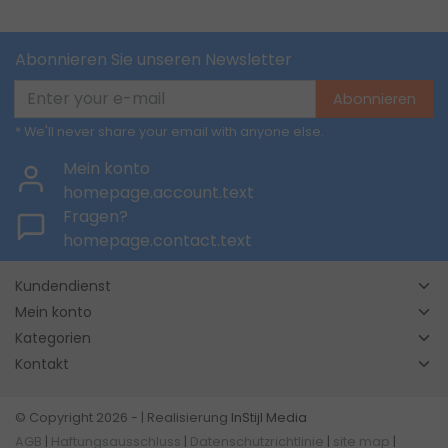
Abonnieren Sie unseren Newsletter
Abonnieren
* We'll never share your email with anyone else.
Mein konto
homepage.account.text
Fragen?
homepage.contact.text
Kundendienst
Mein konto
Kategorien
Kontakt
© Copyright 2026 - | Realisierung
InStijl Media
AGB
|
Haftungsausschluss
|
Datenschutzrichtlinie
|
site map
|