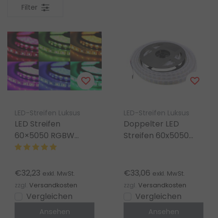
Filter
LED-Streifen Luksus
LED-Streifen Luksus
LED Streifen
Doppelter LED
60×5050 RGBW
Streifen 60x5050
19,2W 1400lm/m 12V
LED 19W 1200 lm/m
DC IP33 2,5m Rolle
24V DC IP65 RGBW
5m Rolle
€32,23
€33,06
exkl. MwSt.
exkl. MwSt.
zzgl.
Versandkosten
zzgl.
Versandkosten
Vergleichen
Vergleichen
Ansehen
Ansehen