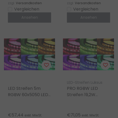
zzgl.
Versandkosten
zzgl.
Versandkosten
Vergleichen
Vergleichen
Ansehen
Ansehen
LED-Streifen Luksus
LED Streifen 5m
PRO RGBW LED
RGBW 60x5050 LED
Streifen 19,2W
17W 1020 lm/m 24V
1050lm 60LED/m
DC IP65
24V DC IP20 10mm -
Wasserdicht
5m
€57,44
€71,05
exkl. MwSt.
exkl. MwSt.