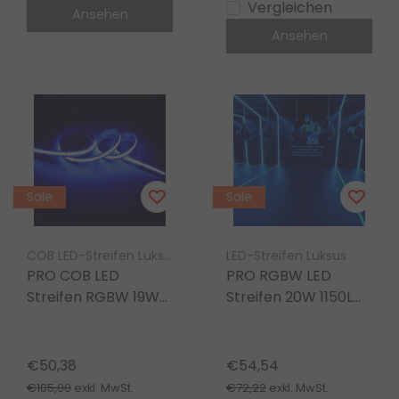
Vergleichen
Ansehen
Ansehen
Sale
Sale
COB LED-Streifen Luksus
LED-Streifen Luksus
PRO COB LED
PRO RGBW LED
Streifen RGBW 19W
Streifen 20W 1150LM
1180LM 320LED/m 12V
84LED/m 24V DC
DC IP20 – 5m
IP20 12mm – 5m
€50,38
€54,54
€105,00
€72,22
exkl. MwSt.
exkl. MwSt.