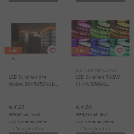
Sale
Sale
LED-Streifen Luksus
LED Streifen 5m
LED Streifen RGBW
RGBW 60×5050 LED
14,4W 850LM
19,2W/m 1000lm/m
60LED/m 24V DC
12V DC IP33
IP20 – 5m
€41,28
€41,60
€61,98
€54,21
exkl. MwSt.
exkl. MwSt.
zzgl.
Versandkosten
zzgl.
Versandkosten
Vergleichen
Vergleichen