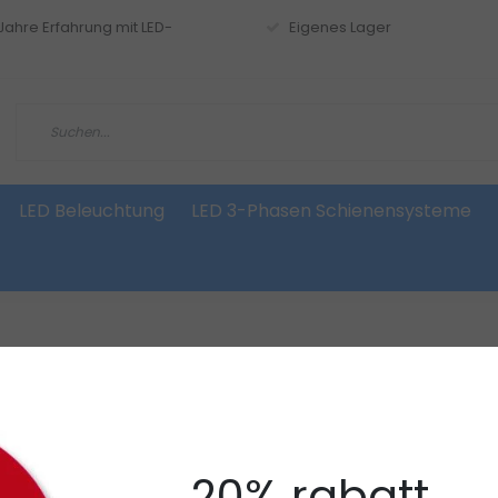
 Jahre Erfahrung mit LED-
Eigenes Lager
LED Beleuchtung
LED 3-Phasen Schienensysteme
20% rabatt