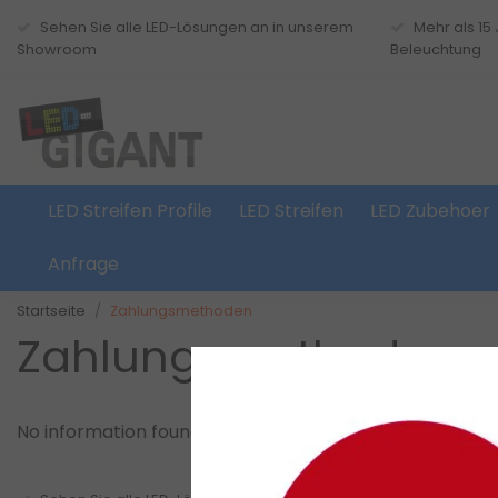
Sehen Sie alle LED-Lösungen an in unserem
Mehr als 15
Showroom
Beleuchtung
LED Streifen Profile
LED Streifen
LED Zubehoer
Anfrage
Startseite
Zahlungsmethoden
Zahlungsmethoden
No information found