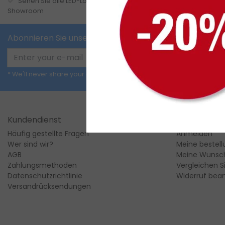
Sehen Sie alle LED-Lösungen an in unserem
Mehr als 15
Showroom
Beleuchtung
Abonnieren Sie unseren Newsletter
Abonnieren
* We'll never share your email with anyone else.
Kundendienst
Mein konto
Häufig gestellte Fragen
Anmelden
Wer sind wir?
Meine bestel
AGB
Meine Wunsch
Zahlungsmethoden
Vergleichen S
Datenschutzrichtlinie
Widerruf bea
Versandrücksendungen