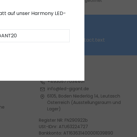
Lager zur Abholung geöffnet
abatt auf unser Harmony LED-
Fragen?
GANT20
homepage.contact.text
Kontakt
+4930577034401
info@led-gigant.de
6105, Boden Niederlög 14, Leutasch
Österreich (Ausstellungsraum und
me
Lager)
Register NR: FN290922b
USt-IDnr: ATU63224727
Bankkonto: AT163631400001039890