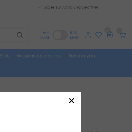
Lager zur Abholung geöffnet
0
0
exkl.
Inkl.
MwSt.
MwSt.
Sale
Wissensdatenbank
Referenzen
×