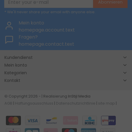
Abonnieren
* We'll never share your email with anyone else.
Mein konto
homepage.account.text
Fragen?
homepage.contact.text
Kundendienst
Mein konto
Kategorien
Kontakt
© Copyright 2026 - | Realisierung
InStijl Media
AGB
|
Haftungsausschluss
|
Datenschutzrichtlinie
|
site map
|