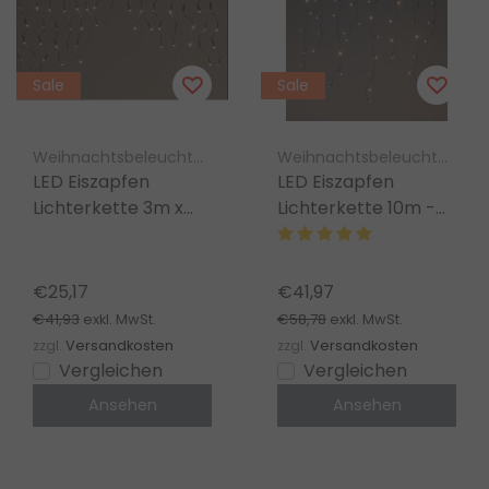
Sale
Sale
Weihnachtsbeleuchtung Luksus
Weihnachtsbeleuchtung Luksus
LED Eiszapfen
LED Eiszapfen
Lichterkette 3m x
Lichterkette 10m -
60cm, 296 LEDs,
480 LEDs Warmweiß
Warmweiß, mit
- 8 Modi, Timer &
Twinkle-Funktion
Memory - LUKSUS
€25,17
€41,97
€41,93
€58,78
exkl. MwSt.
exkl. MwSt.
zzgl.
Versandkosten
zzgl.
Versandkosten
Vergleichen
Vergleichen
Ansehen
Ansehen