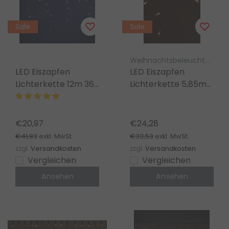
Sale
Sale
Weihnachtsbeleuchtung Luksus
LED Eiszapfen
LED Eiszapfen
Lichterkette 12m 360
Lichterkette 5,85m
LED Kaltweiß IP65 –
200 LEDs Warmweiß
Transparentes
– 8 Modi – Innen &
Kabel, Innen &
Außen
€20,97
€24,28
Außen
€41,93
€33,53
exkl. MwSt.
exkl. MwSt.
zzgl.
Versandkosten
zzgl.
Versandkosten
Vergleichen
Vergleichen
Ansehen
Ansehen