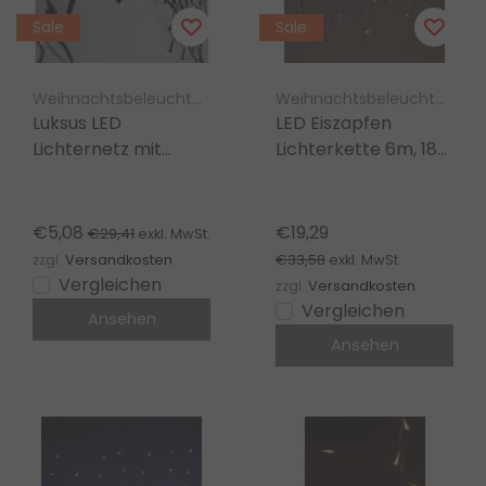
Sale
Sale
Weihnachtsbeleuchtung Luksus
Weihnachtsbeleuchtung Luksus
Luksus LED
LED Eiszapfen
Lichternetz mit
Lichterkette 6m, 180
Flash-Funktion – 296
LEDs, warmweiß, 8
LEDs – 300x60cm –
Modi,
Warmweiß – IP44
Weihnachtsbeleuchtung
€5,08
€19,29
€29,41
exkl. MwSt.
Innen & Außen
€33,58
zzgl.
Versandkosten
exkl. MwSt.
Vergleichen
zzgl.
Versandkosten
Vergleichen
Ansehen
Ansehen