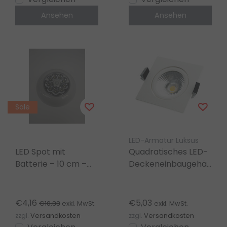
Ansehen
Ansehen
Sale
LED-Armatur Luksus
LED Spot mit
Quadratisches LED-
Batterie – 10 cm –
Deckeneinbaugehäuse
4000K natürliches
– Schwenkbarer
Licht
LED-Spot – Weiß –
LGZWARTBA-D
€4,16
€5,03
€10,88
exkl. MwSt.
exkl. MwSt.
zzgl.
Versandkosten
zzgl.
Versandkosten