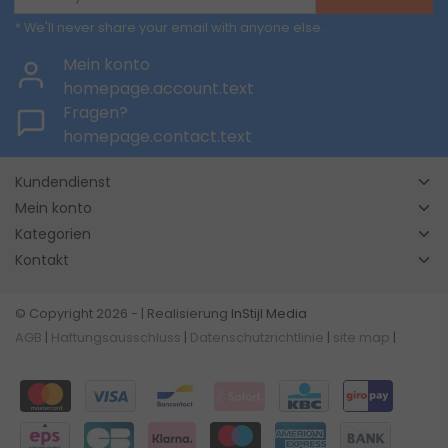
* We'll never share your email with anyone else.
Mein konto
homepage.account.text
Fragen?
homepage.contact.text
Kundendienst
Mein konto
Kategorien
Kontakt
© Copyright 2026 - | Realisierung
InStijl Media
AGB
|
Haftungsausschluss
|
Datenschutzrichtlinie
|
site map
|