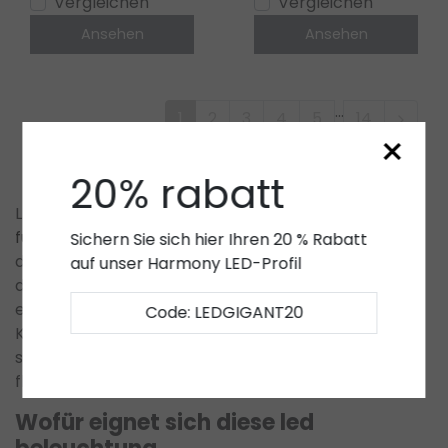
Vergleichen
Vergleichen
Ansehen
Ansehen
...
1
2
3
4
5
14
×
20% rabatt
LED Beleuchtung bei
LED Gigant Deutschland steht
für
hochwertige, maßgeschneiderte Lichtlösungen,
Sichern Sie sich hier Ihren 20 % Rabatt
die speziell für die Beleuchtung von
auf unser Harmony LED-Profil
durchscheinenden Spannrahmen und Textilien
entwickelt wurden. Diese Kategorie richtet sich an
Code: LEDGIGANT20
Kunden, die Wert auf eine gleichmäßige,
stimmungsvolle Ausleuchtung legen und dabei
flexible, langlebige LED-Systeme bevorzugen.
Wofür eignet sich diese led