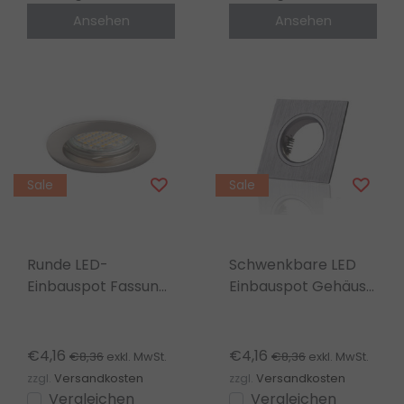
Ansehen
Ansehen
Sale
Sale
Runde LED-
Schwenkbare LED
Einbauspot Fassung
Einbauspot Gehäuse
– OH22
Edelstahl OH20 –
Edelstahl/Chrom
Silber gebürstet
€4,16
€4,16
€8,36
€8,36
exkl. MwSt.
exkl. MwSt.
zzgl.
Versandkosten
zzgl.
Versandkosten
Vergleichen
Vergleichen