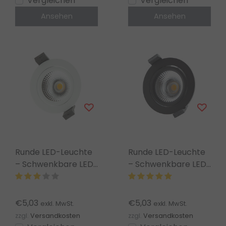
Vergleichen
Vergleichen
Ansehen
Ansehen
Runde LED-Leuchte
Runde LED-Leuchte
– Schwenkbare LED-
– Schwenkbare LED-
Spot-Gehäuse –
Spot-Fassung –
Weiß LGZWITBA-D
Matt Schwarz
LGZWARTBA-C
€5,03
€5,03
exkl. MwSt.
exkl. MwSt.
zzgl.
Versandkosten
zzgl.
Versandkosten