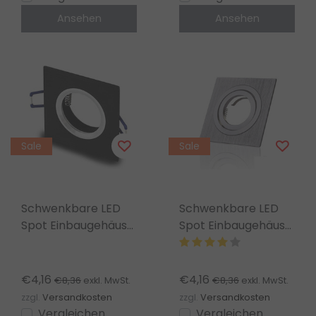
Ansehen
Ansehen
Sale
Sale
Schwenkbare LED
Schwenkbare LED
Spot Einbaugehäuse
Spot Einbaugehäuse
– OH20
- OH328 Chrom
Mattschwarz mit
Silber
€4,16
€4,16
€8,36
€8,36
exkl. MwSt.
exkl. MwSt.
zzgl.
Versandkosten
zzgl.
Versandkosten
Vergleichen
Vergleichen