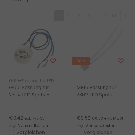
...
1
2
3
4
5
14
Sale
GU10-Fassung für LED-Lampen
GU10 Fassung für
MR16 Fassung für
230V LED Spots –
230V LED Spots
Robuste
GU5.3 – MR11
Lampenhalterung
Hochvolt
für Strahler
Lampenhalter
€0,42
€0,52
€0,83
exkl. MwSt.
exkl. MwSt.
zzgl.
Versandkosten
zzgl.
Versandkosten
Vergleichen
Vergleichen