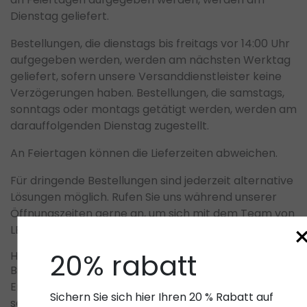
Dienstag
geliefert.
Bestellungen, die
dienstags bis freitags vor 14:00 Uhr
aufgegeben werden, werden am nächsten Werktag
geliefert, sofern unsere Versanddienstleister keine
Verzögerungen haben. Bestellungen, die
samstags,
sonntags oder montags
getätigt werden, werden am
darauffolgenden
Dienstag
zugestellt.
An
Feiertagen
können die Lieferzeiten abweichen.
Für
dringende Bestellungen
sind jederzeit alternative
Lösungen möglich. Rufen Sie uns während unserer
Öffnungszeiten
gerne an, um sich mit dem Team von
LED-Gigant.nl abzustimmen.
20% rabatt
Haftung:
Bitte prüfen Sie den Inhalt der Lieferung sofort nach
Erhalt. Falls Teile fehlen oder beschädigt ankommen,
Sichern Sie sich hier Ihren 20 % Rabatt auf
senden Sie uns bitte umgehend eine E-Mail mit Ihrer