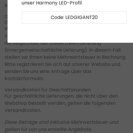
unser Harmony LED-Profil
Bestellnummer
und einem
Foto der Verpackung
.
Geschäftliche Bestellungen außerhalb der
Code: LEDGIGANT20
Deutschland:
Wenn Sie eine Bestellung aus
Belgien, Frankreich
oder dem Vereinigten Königreich
aufgeben, besteht
die Möglichkeit der
steuerfreien Lieferung
(innergemeinschaftliche Lieferung)
. In diesem Fall
stellen wir Ihnen keine
Mehrwertsteuer
in Rechnung.
Bitte registrieren Sie sich auf unserer Website und
senden Sie uns eine Anfrage über das
Kontaktformular
.
Versandkosten für Geschäftskunden:
Für
geschäftliche Lieferungen
, die nicht über den
Webshop bestellt werden, gelten die folgenden
Versandkosten.
Diese Beträge sind inklusive Mehrwertsteuer und
gelten für von uns erstellte Angebote.