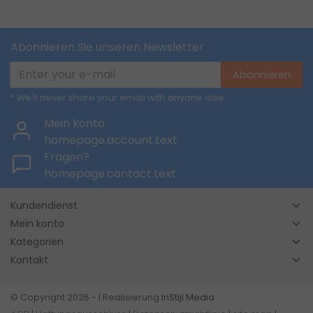
Abonnieren Sie unseren Newsletter
Abonnieren
* We'll never share your email with anyone else.
Mein konto
homepage.account.text
Fragen?
homepage.contact.text
Kundendienst
Mein konto
Kategorien
Kontakt
© Copyright 2026 - | Realisierung
InStijl Media