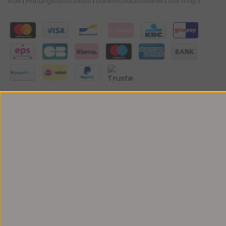
AGB
|
Haftungsausschluss
|
Datenschutzrichtlinie
|
site map
|