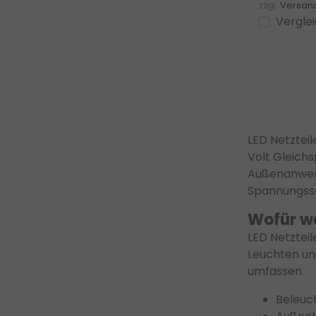
zzgl.
Versan
Vergle
LED Netzteil
Volt Gleich
Außenanwend
Spannungss
Wofür we
LED Netzteil
Leuchten un
umfassen.
Beleuc