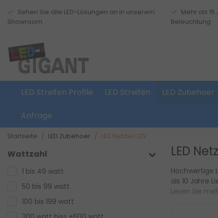
Sehen Sie alle LED-Lösungen an in unserem
Mehr als 15
Showroom
Beleuchtung
LED Streifen Profile
LED Streifen
LED Zubehoer
Anfrage
Startseite
LED Zubehoer
LED Netzteil 12V
LED Netz
Wattzahl
Hochwertige L
1 bis 49 watt
als 10 Jahre L
50 bis 99 watt
Lesen Sie meh
100 bis 199 watt
200 watt biss +600 watt