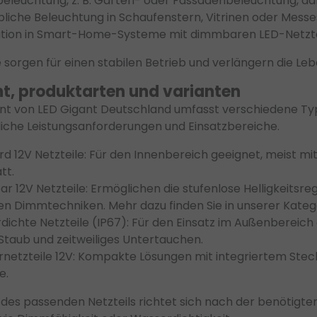
eleuchtung, z. B. Garten- oder Fassadenbeleuchtung, dan
liche Beleuchtung in Schaufenstern, Vitrinen oder Mess
ation in Smart-Home-Systeme mit dimmbaren LED-Netzte
e sorgen für einen stabilen Betrieb und verlängern die L
t, produktarten und varianten
nt von LED Gigant Deutschland umfasst verschiedene Typ
liche Leistungsanforderungen und Einsatzbereiche.
d 12V Netzteile: Für den Innenbereich geeignet, meist mit 
tt.
r 12V Netzteile:
Ermöglichen die stufenlose Helligkeitsre
en Dimmtechniken. Mehr dazu finden Sie in unserer Kateg
dichte Netzteile (IP67): Für den Einsatz im Außenbereic
Staub und zeitweiliges Untertauchen.
netzteile 12V: Kompakte Lösungen mit integriertem Stecker
e.
 des passenden Netzteils richtet sich nach der benötigt