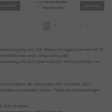
zzgl.
Versandkosten
Ansehen
Ansehen
Vergleichen
...
1
2
3
4
5
9
 Stromversorgung von LED-Beleuchtungssystemen mit 12
Installationen oder anspruchsvolle
 Spannung und schützen Ihre LED-Komponenten vor
me konzipiert. Sie versorgen LED-Streifen, LED-
 und dem passenden Strom. Typische Anwendungen
 LED-Streifen.