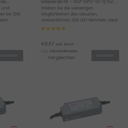
rtes
wasserdicht – GLP GPV-12-12 für
t und
LED Streifen
Erleben Sie die vielseitigen
en bis 12W.
Möglichkeiten des robusten,
eich.
wasserdichten 12W LED-Netzteils. Ideal
für Innen- und Außenbere...
€6,57
exkl. MwSt.
zzgl.
Versandkosten
Ansehen
Ansehen
Vergleichen