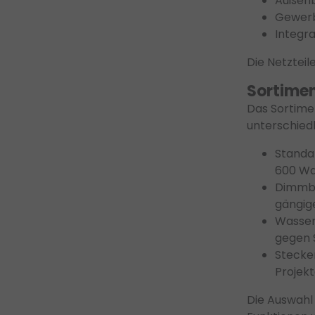
Außenb
Gewerb
Integr
Die Netzteil
Sortimen
Das Sortime
unterschied
Standar
600 Wa
Dimmba
gängig
Wasser
gegen 
Stecker
Projekt
Die Auswahl