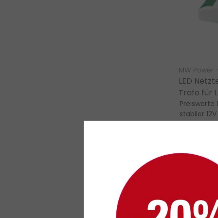
MW Power –
LED Netzte
Trafo für 
Preiswerte 
stabiler 1
langlebige
Kunststoffg
€6,20
exkl.
zzgl.
Versan
Vergle