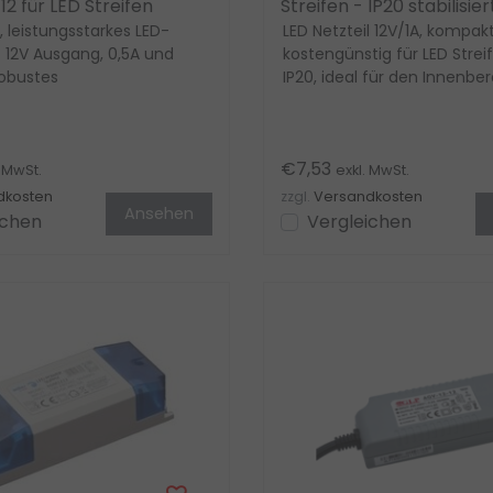
2 für LED Streifen
Streifen - IP20 stabilisie
 leistungsstarkes LED-
Schaltnetzteil
LED Netzteil 12V/1A, kompak
t 12V Ausgang, 0,5A und
kostengünstig für LED Streif
obustes
IP20, ideal für den Innenber
ehäuse, ideal für den In...
Zuverlässige ...
€7,53
. MwSt.
exkl. MwSt.
dkosten
zzgl.
Versandkosten
Ansehen
ichen
Vergleichen