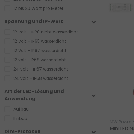
LED Netzteil 5 volt
Ansehen
12 bis 20 Watt pro Meter
Spannung und IP-Wert
12 Volt – IP20 nicht wasserdicht
12 Volt – IP65 wasserdicht
12 Volt – IP67 wasserdicht
12 volt - IP68 wasserdicht
24 Volt – IP67 wasserdicht
24 Volt – IP68 wasserdicht
Art der LED-Lösung und
Anwendung
Aufbau
Einbau
MW Power –
Mini LED N
Dim-Protokoll