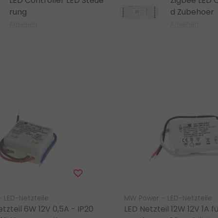
LED Controller LED Steue
Zigbee LED C
rung
d Zubehoer
Ansehen
Ansehen
 LED-Netzteile
MW Power – LED-Netzteile
etzteil 6W 12V 0,5A - IP20
LED Netzteil 12W 12V 1A f