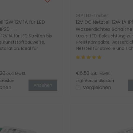
GLP LED-Treiber
il 12W 12V 1A für LED
12V DC Netzteil 12W 1A IP
 IP20 –
Wasserdichtes Schaltnetz
spannung
 12V 1A für LED Streifen bis
LED Streifen
Luxus-LED-Beleuchtung zu
re Kunststoffbauweise,
Preis! Kompakte, wasserdic
tallation. Ideal für
Netzteil für stilvolle und si
ht...
Streifen. Bis...
20
€6,53
exkl. MwSt.
exkl. MwSt.
dkosten
zzgl.
Versandkosten
Ansehen
ichen
Vergleichen