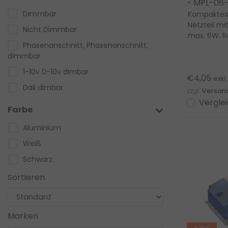
- MPL-06-1
Dimmbar
Kompaktes,
Netzteil mi
Nicht Dimmbar
max. 6W. R
Phasenanschnitt, Phasenanschnitt,
Kunststoffg
dimmbar
1-10v 0-10v dimbar
€4,05
exkl
Dali dimbar
zzgl.
Versan
Vergle
Farbe
Aluminium
Weiß
Schwarz
Sortieren
Marken