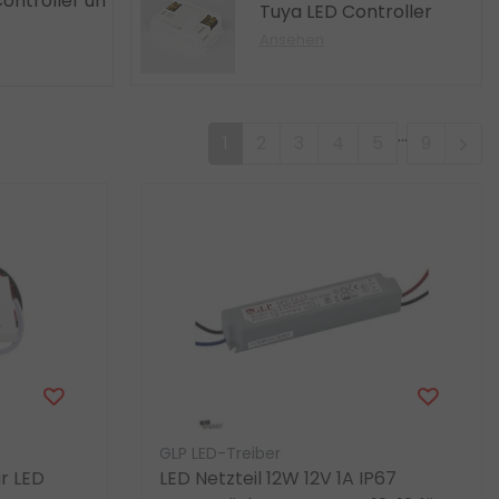
ontroller un
Tuya LED Controller
Ansehen
...
1
2
3
4
5
9
GLP LED-Treiber
ür LED
LED Netzteil 12W 12V 1A IP67