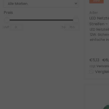
Sale
Preis
Adler
LED Netzte
Streifen –
UVP
To
Konstant
LED Netzteil
12W. Siche
einfache Ins
Innenbeleuc
€5,13
€6,
zzgl.
Versan
Vergle