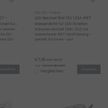
GLP LED-Treiber
67 –
LED Netzteil 16W 12V 1,33A IP67
teil für
wasserdicht für LED Streifen
m kleinen
Robustes Netzteil (16W, 12V) mit
hte 12V-
wasserfester IP67-Zertifizierung –
chere LED-
perfekt für Innen- und
Außenanwendungen. Kompakt, le...
€7,36
exkl. MwSt.
zzgl.
Versandkosten
Ansehen
Ansehen
Vergleichen