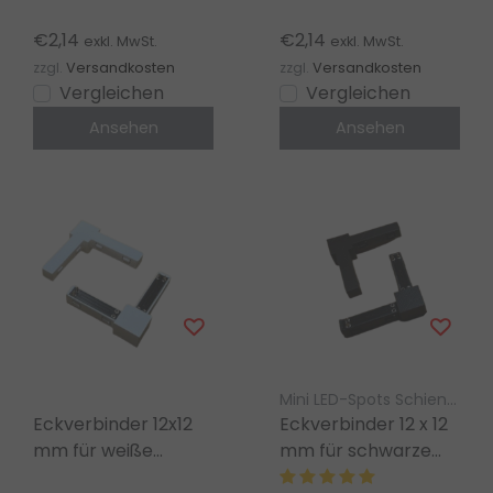
kompatibel mit LED
Befestigung für LED
Stromschienen系统
Schienen
€2,14
€2,14
exkl. MwSt.
exkl. MwSt.
zzgl.
Versandkosten
zzgl.
Versandkosten
Vergleichen
Vergleichen
Ansehen
Ansehen
Mini LED-Spots Schienenbeleuchtung – Luksus
Eckverbinder 12x12
Eckverbinder 12 x 12
mm für weiße
mm für schwarze
quadratische
quadratische