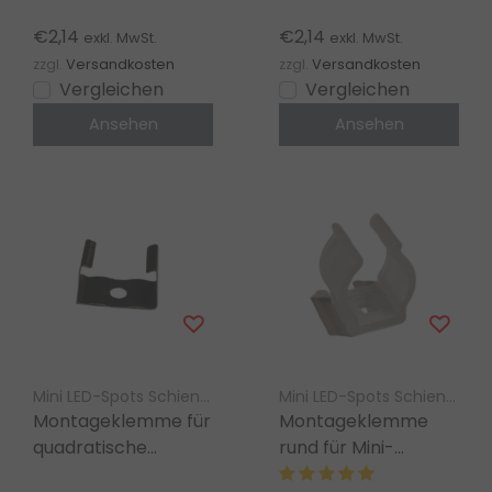
kompatibel mit 3-
Stromschiene –
Phasen-
Präzise Passform &
€2,14
€2,14
exkl. MwSt.
exkl. MwSt.
Schienensystemen
stabiles Design
zzgl.
Versandkosten
zzgl.
Versandkosten
Vergleichen
Vergleichen
Ansehen
Ansehen
Mini LED-Spots Schienenbeleuchtung – Luksus
Mini LED-Spots Schienenbeleuchtung – Luksus
Montageklemme für
Montageklemme
quadratische
rund für Mini-
Schienen –
Schiene rund – MD3 |