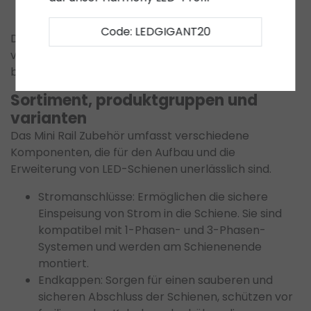
variabler Steuerung.
Code: LEDGIGANT20
Die einfache Anpassung der Lichtposition durch
verschiebbare LED-Spots macht Mini Rail Systeme
besonders vielseitig.
Sortiment, produktgruppen und
varianten
Das Mini Rail Zubehör umfasst verschiedene
Komponenten, die für den Aufbau und die
Erweiterung von LED-Schienen unerlässlich sind.
Stromanschlüsse: Ermöglichen die sichere
Einspeisung von Strom in die Schiene. Sie sind
kompatibel mit 1-Phasen- und 3-Phasen-
Systemen und werden am Schienenende
montiert.
Endkappen: Sorgen für einen sauberen und
sicheren Abschluss der Schienen, schützen vor