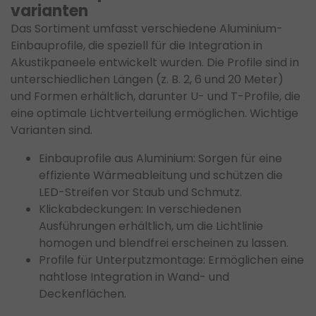
varianten
Das Sortiment umfasst verschiedene Aluminium-
Einbauprofile, die speziell für die Integration in
Akustikpaneele entwickelt wurden. Die Profile sind in
unterschiedlichen Längen (z. B. 2, 6 und 20 Meter)
und Formen erhältlich, darunter U- und T-Profile, die
eine optimale Lichtverteilung ermöglichen. Wichtige
Varianten sind.
Einbauprofile aus Aluminium: Sorgen für eine
effiziente Wärmeableitung und schützen die
LED-Streifen vor Staub und Schmutz.
Klickabdeckungen: In verschiedenen
Ausführungen erhältlich, um die Lichtlinie
homogen und blendfrei erscheinen zu lassen.
Profile für Unterputzmontage: Ermöglichen eine
nahtlose Integration in Wand- und
Deckenflächen.