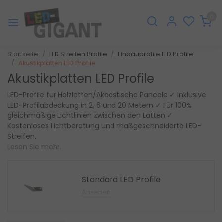
0
Startseite
LED Streifen Profile
Einbauprofile LED Profile
Akustikplatten LED Profile
Akustikplatten LED Profile
LED-Profile für Holzlatten/Akoestische Paneele ✓ Inklusive
LED-Profilabdeckung in 2, 6 und 20 Metern ✓ Für 100%
gleichmäßige Lichtlinien zwischen den Latten ✓
Kostenloses Lichtberatung und maßgeschneiderte LED-
Streifen.
Lesen Sie mehr.
Standard LED Profile
Ansehen