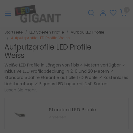
0
Startseite
LED Streifen Profile
Aufbau LED Profile
Aufputzprofile LED Profile Weiss
Aufputzprofile LED Profile
Weiss
Weiße LED Profile in Längen von 1 bis 4 Metern verfügbar ✓
Inklusive LED Profilabdeckung in 2, 6 und 20 Metern ✓
Standard 5 Jahre Garantie auf alle LED Profile ✓ Kostenloses
Lichtberatung ✓ Eigenes LED Lager mit 250 Sorten
Lesen Sie mehr.
Standard LED Profile
Ansehen