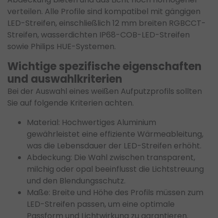
verteilen. Alle Profile sind kompatibel mit gängigen
LED-Streifen, einschließlich 12 mm breiten RGBCCT-
Streifen, wasserdichten IP68-COB-LED-Streifen
sowie Philips HUE-Systemen.
Wichtige spezifische eigenschaften
und auswahlkriterien
Bei der Auswahl eines weißen Aufputzprofils sollten
Sie auf folgende Kriterien achten.
Material: Hochwertiges Aluminium
gewährleistet eine effiziente Wärmeableitung,
was die Lebensdauer der LED-Streifen erhöht.
Abdeckung: Die Wahl zwischen transparent,
milchig oder opal beeinflusst die Lichtstreuung
und den Blendungsschutz.
Maße: Breite und Höhe des Profils müssen zum
LED-Streifen passen, um eine optimale
Passform und Lichtwirkung zu garantieren.