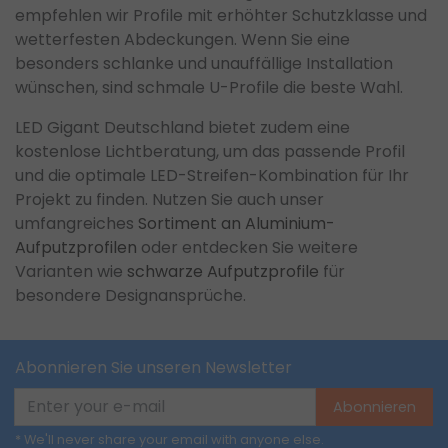
empfehlen wir Profile mit erhöhter Schutzklasse und
wetterfesten Abdeckungen. Wenn Sie eine
besonders schlanke und unauffällige Installation
wünschen, sind schmale U-Profile die beste Wahl.
LED Gigant Deutschland bietet zudem eine
kostenlose Lichtberatung, um das passende Profil
und die optimale LED-Streifen-Kombination für Ihr
Projekt zu finden. Nutzen Sie auch unser
umfangreiches
Sortiment an Aluminium-
Aufputzprofilen
oder entdecken Sie weitere
Varianten wie
schwarze Aufputzprofile
für
besondere Designansprüche.
Abonnieren Sie unseren Newsletter
Abonnieren
* We'll never share your email with anyone else.