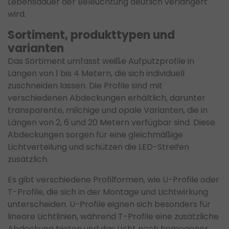
Lebensdauer der Beleuchtung deutlich verlängert
wird.
Sortiment, produkttypen und
varianten
Das Sortiment umfasst weiße Aufputzprofile in
Längen von 1 bis 4 Metern, die sich individuell
zuschneiden lassen. Die Profile sind mit
verschiedenen Abdeckungen erhältlich, darunter
transparente, milchige und opale Varianten, die in
Längen von 2, 6 und 20 Metern verfügbar sind. Diese
Abdeckungen sorgen für eine gleichmäßige
Lichtverteilung und schützen die LED-Streifen
zusätzlich.
Es gibt verschiedene Profilformen, wie U-Profile oder
T-Profile, die sich in der Montage und Lichtwirkung
unterscheiden. U-Profile eignen sich besonders für
lineare Lichtlinien, während T-Profile eine zusätzliche
Abdeckung bieten und das Licht noch homogener