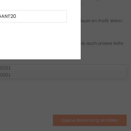
stallation finden Sie unten:
LED Zubehör
.
GANT20
 angenehmes Fest und eine lange Lebensdauer im Profil. Wenn
g Ihres LED-Profils schaffen. Besuchen Sie auch unsere Seite
00201
00201
Eigene Bewertung erstellen