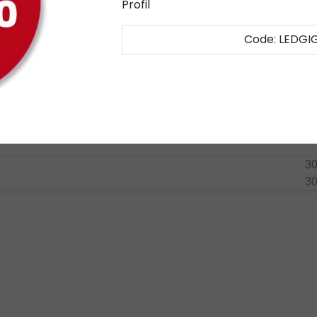
Profil
l verschweißen und darüber hinaus fixieren. Weitere Tipps zur In
Code: LEDGI
-Streifen erheblich erleichtert. Der sanfte Druck sorgt für ein
er:
LED-Lampen
.
n
 einem 12 mm Handroller. So können Sie eine optimale Befestigun
3
3