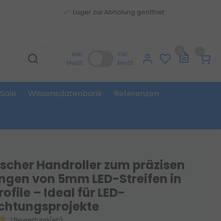
Lager zur Abholung geöffnet
0
0
exkl.
Inkl.
MwSt.
MwSt.
Sale
Wissensdatenbank
Referenzen
ischer Handroller zum präzisen
ingen von 5mm LED-Streifen in
ofile – Ideal für LED-
chtungsprojekte
1 Bewertung(en)