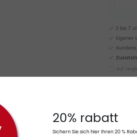
2 bis 7 
Eigener 
Kundensp
Zusatzi
Auf Vergl
n LED Streifen in LED Profilen
 zum Einrichten von LED-Streifen in LED-Profilen verwendet werden
20% rabatt
itere Informationen zum LED-Profil finden Sie hier:
LED-Streifen
mprofilen
Sichern Sie sich hier Ihren 20 % R
len kann mit Gabeln erfolgen, sodass sie nicht voll funktionsfä