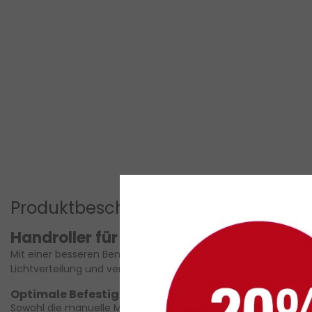
Produktbeschreibung
Handroller für eine einfache Montage vo
Mit einer besseren Benutzerfreundlichkeit kann der Handroller
Lichtverteilung und verhindert unerwünschte Beschwerden. We
Optimale Befestigung von LED Streifen in Aluminiu
Sowohl die manuelle Montage von LED-Trägern in Aluminiumprofi