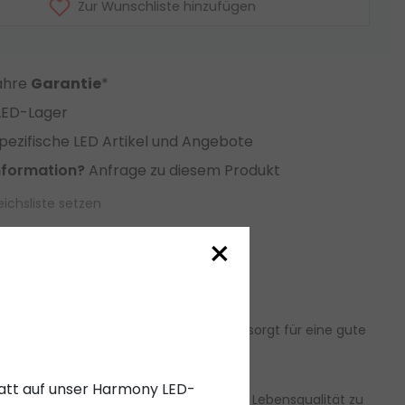
Zur Wunschliste hinzufügen
Jahre
Garantie
*
LED-Lager
ezifische LED Artikel und Angebote
nformation?
Anfrage zu diesem Produkt
eichsliste setzen
×
. Eine präzise Verklebung der Streifen sorgt für eine gute
profil
.
abatt auf unser Harmony LED-
hig sind. Dies kann dazu beitragen, die Lebensqualität zu