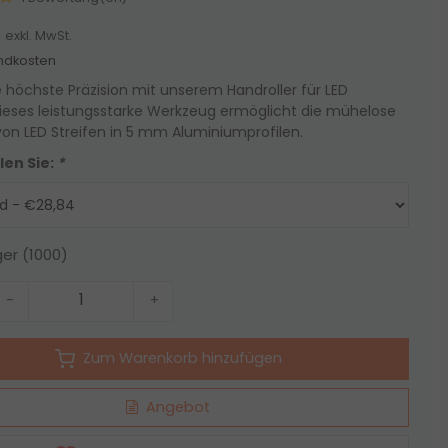
4
exkl. MwSt.
ndkosten
e höchste Präzision mit unserem Handroller für LED
Dieses leistungsstarke Werkzeug ermöglicht die mühelose
on LED Streifen in 5 mm Aluminiumprofilen.
len Sie:
*
ger (1000)
-
+
Zum Warenkorb hinzufügen
Angebot