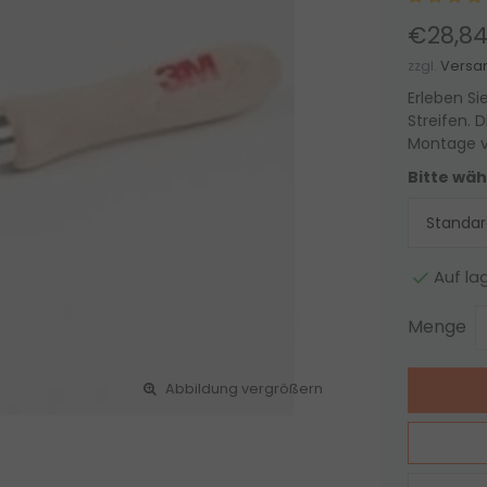
€28,8
zzgl.
Versa
Erleben Si
Streifen. 
Montage v
Bitte wäh
Auf la
Menge
Abbildung vergrößern