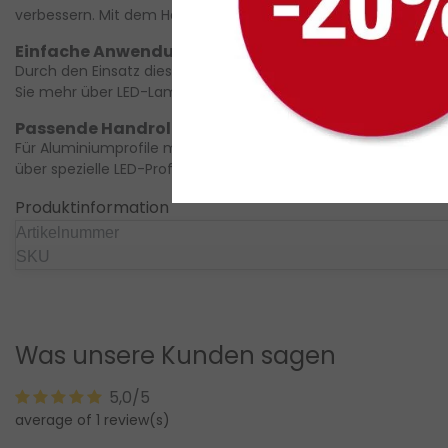
verbessern. Mit dem Handroller lassen sich LED-Streifen optima
Einfache Anwendung für eine stabile Montage
Durch den Einsatz dieses Handrollers wird die Montage von LED
Sie mehr über LED-Lampen erfahren möchten, schauen Sie hi
Passende Handroller für verschiedene Profilbreite
Für Aluminiumprofile mit einer größeren Breite als 12 mm mit
über spezielle LED-Profile hier:
Spezielle LED-Profil
.
Produktinformation
Artikelnummer
SKU
Was unsere Kunden sagen
5,0/5
average of 1 review(s)