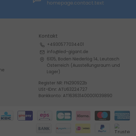
homepage.contact.text
Kontakt
+4930577034401
info@led-gigant.de
6105, Boden Niederlög 14, Leutasch
Österreich (Ausstellungsraum und
me
Lager)
Register NR: FN290922b
USt-IDnr: ATU63224727
Bankkonto: AT163631400001039890