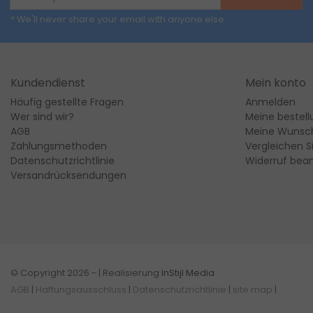
* We'll never share your email with anyone else.
Kundendienst
Mein konto
Häufig gestellte Fragen
Anmelden
Wer sind wir?
Meine bestel
AGB
Meine Wunsch
Zahlungsmethoden
Vergleichen S
Datenschutzrichtlinie
Widerruf bea
Versandrücksendungen
© Copyright 2026 - | Realisierung
InStijl Media
AGB
|
Haftungsausschluss
|
Datenschutzrichtlinie
|
site map
|