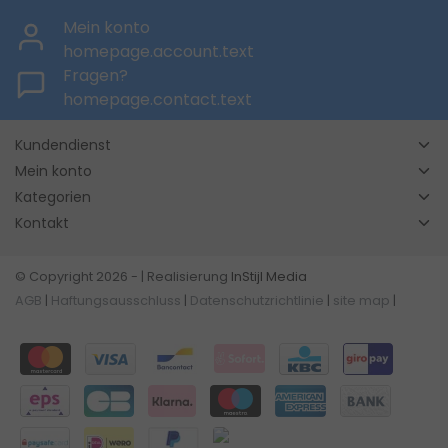
Mein konto
homepage.account.text
Fragen?
homepage.contact.text
Kundendienst
Mein konto
Kategorien
Kontakt
© Copyright 2026 - | Realisierung
InStijl Media
AGB
|
Haftungsausschluss
|
Datenschutzrichtlinie
|
site map
|