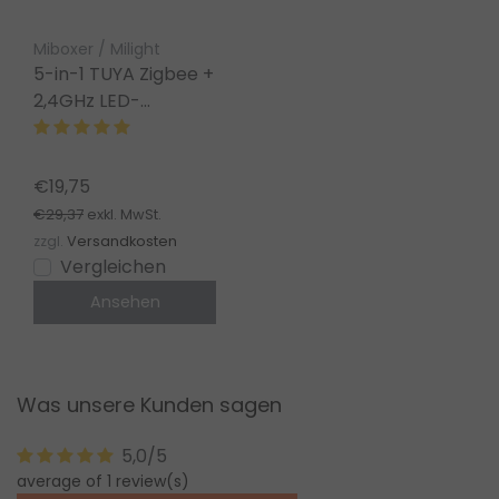
Miboxer / Milight
5-in-1 TUYA Zigbee +
2,4GHz LED-
Controller für Single
Color/Dual
White/RGB/RGBW/RGBWW/RGBCCT
€19,75
LED-Streifen 12-24V
€29,37
exkl. MwSt.
– SZ5
zzgl.
Versandkosten
Vergleichen
Ansehen
Was unsere Kunden sagen
5,0/5
average of 1 review(s)