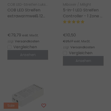
COB LED-Streifen Luksus
Miboxer / Milight
COB LED Streifen
5-in-1 LED Streifen
extrawarmweiß 12W
Controller - 1 Zone -
1200LM 528LED/m
PRO - MiBoxer SR5
24V DC IP20 2700K –
Dimmer
10m kürzbar
€79,79
€10,50
exkl. MwSt.
€25,17
zzgl.
Versandkosten
exkl. MwSt.
Vergleichen
zzgl.
Versandkosten
Vergleichen
Ansehen
Ansehen
Sale