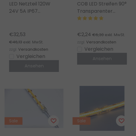
LED Netzteil 120W
COB LED Streifen 90°
24V 5A IP67
Transparenter
wasserdicht – GLP
Eckverbinder für
GPV-120-24 für LED
2700K Extra
Streifen
Warmweiß IP20
€32,53
€2,24
€6,30
exkl. MwSt.
€46,13
exkl. MwSt.
zzgl.
Versandkosten
Vergleichen
zzgl.
Versandkosten
Vergleichen
Ansehen
Ansehen
Sale
Sale