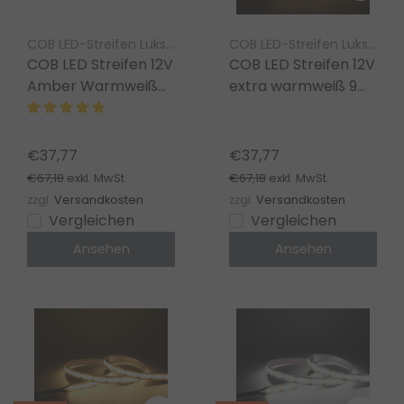
COB LED-Streifen Luksus
COB LED-Streifen Luksus
COB LED Streifen 12V
COB LED Streifen 12V
Amber Warmweiß
extra warmweiß 9W
9W 1020LM
1020LM 480LED/m
480LED/m IP20
IP20 2700K – 5m
2200K – 5m
€37,77
€37,77
€67,18
€67,18
exkl. MwSt.
exkl. MwSt.
zzgl.
Versandkosten
zzgl.
Versandkosten
Vergleichen
Vergleichen
Ansehen
Ansehen