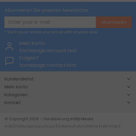
Abonnieren Sie unseren Newsletter
Abonnieren
* We'll never share your email with anyone else.
Mein konto
homepage.account.text
Fragen?
homepage.contact.text
Kundendienst
Mein konto
Kategorien
Kontakt
© Copyright 2026 - | Realisierung
InStijl Media
AGB
|
Haftungsausschluss
|
Datenschutzrichtlinie
|
site map
|