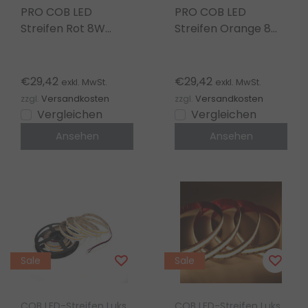
PRO COB LED
PRO COB LED
Streifen Rot 8W
Streifen Orange 8W
1050LM 480 LEDs/m
1050LM 480 LEDs/m
24V DC IP20 – 5m
24V DC IP20 – 5m
€29,42
€29,42
exkl. MwSt.
exkl. MwSt.
zzgl.
Versandkosten
zzgl.
Versandkosten
Vergleichen
Vergleichen
Ansehen
Ansehen
Sale
Sale
COB LED-Streifen Luksus
COB LED-Streifen Luksus