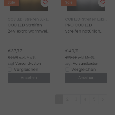
Sale
Sale
COB LED-Streifen Luksus
COB LED-Streifen Luksus
COB LED Streifen
PRO COB LED
24V extra warmweiß
Streifen natürlich
9W 1020LM
weiß 12V 9W 1200LM
480LED/m IP20
480LED/m IP20
2700K – 5m
4000K – 5m
€37,77
€40,21
€67,18
€75,59
exkl. MwSt.
exkl. MwSt.
zzgl.
Versandkosten
zzgl.
Versandkosten
Vergleichen
Vergleichen
Ansehen
Ansehen
1
2
3
4
5