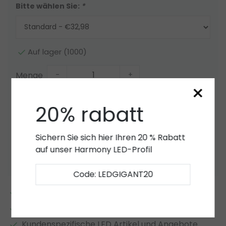
Bitte wählen Sie:
*
Auf lager (1000)
Menge
-
+
×
Zum Warenkorb hinzufügen
20% rabatt
Angebot
Sichern Sie sich hier Ihren 20 % Rabatt
auf unser Harmony LED-Profil
Zur Wunschliste hinzufügen
Code: LEDGIGANT20
2 bis 7 Jahre
Garantie
*
Eigener LED-Lager
Kundenspezifische LED Artikel und Angebote