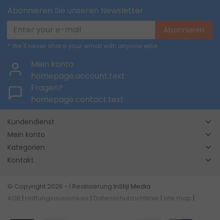
Abonnieren Sie unseren Newsletter
Abonnieren
* We'll never share your email with anyone else.
Mein konto
homepage.account.text
Fragen?
homepage.contact.text
Kundendienst
Mein konto
Kategorien
Kontakt
© Copyright 2026 - | Realisierung
InStijl Media
AGB
|
Haftungsausschluss
|
Datenschutzrichtlinie
|
site map
|