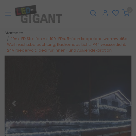
0
Startseite
10m LED Streifen mit 100 LEDs, 5-fach koppelbar, warmweiße
Weihnachtsbeleuchtung, flackerndes Licht, IP44 wasserdicht,
24V Niedervolt, ideal für Innen- und Außendekoration
Zurück
Weite