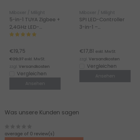
Miboxer / Milight
Miboxer / Milight
5-in-1 TUYA Zigbee +
SPI LED-Controller
2,4GHz LED-
3-in-1 –
Controller für Single
Einfarbig/RGB/RGBW/
Color/Dual
– 2048 Pixel –
White/RGB/RGBW/RGBWW/RGBCCT
5V/12V/24V –
€19,75
€17,81
exkl. MwSt.
LED-Streifen 12-24V
Miboxer SPIR3
€29,37
exkl. MwSt.
zzgl.
Versandkosten
– SZ5
Vergleichen
zzgl.
Versandkosten
Vergleichen
Ansehen
Ansehen
Was unsere Kunden sagen
average of 0 review(s)