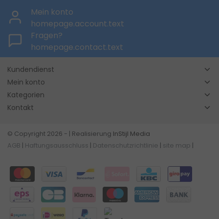
Mein konto
homepage.account.text
Fragen?
homepage.contact.text
Kundendienst
Mein konto
Kategorien
Kontakt
© Copyright 2026 - | Realisierung
InStijl Media
AGB
|
Haftungsausschluss
|
Datenschutzrichtlinie
|
site map
|