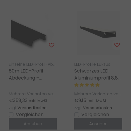
Einzelne LED-Profil-Abdeckung LED Gigant
LED-Profile Luksus
80m LED-Profil
Schwarzes LED
Abdeckung –
Aluminiumprofil 8,84
Schwarz – 304, 318,
x 20mm mit Klick-
323, Stuc300,
Abdeckung –
Mehrere Varianten verfügbar
Mehrere Varianten verfügbar
Stuc400, T3H
304SCHWARZ
€358,33
€9,15
exkl. MwSt.
exkl. MwSt.
Homam, T3 Deneb
zzgl.
Versandkosten
zzgl.
Versandkosten
Vergleichen
Vergleichen
Ansehen
Ansehen