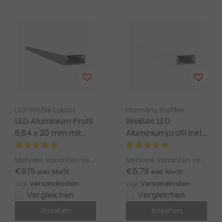
LED-Profile Luksus
Harmony Profiles
LED Aluminium Profil
Weißes LED
8,84 x 20 mm mit
Aluminiumprofil inkl.
Klick-Abdeckung für
Abdeckung 8,84 x 20
LED Streifen –
mm – 304WEISS
Mehrere Varianten verfügbar
Mehrere Varianten verfügbar
304ALU
€9,15
€5,79
exkl. MwSt.
exkl. MwSt.
zzgl.
Versandkosten
zzgl.
Versandkosten
Vergleichen
Vergleichen
Ansehen
Ansehen