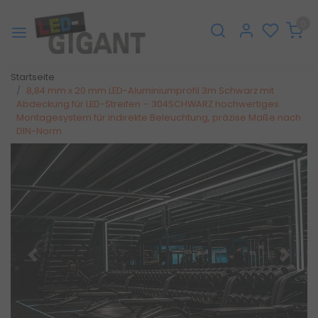
0
Startseite
8,84 mm x 20 mm LED-Aluminiumprofil 3m Schwarz mit
Abdeckung für LED-Streifen – 304SCHWARZ hochwertiges
Montagesystem für indirekte Beleuchtung, präzise Maße nach
DIN-Norm
Zurück
Weite