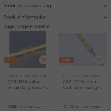
Produktbeschreibung
Produktinformation
Zugehörige Produkte
Sale
Sale
COB LED-Streifenverbinder Luksus
COB LED-Streifenverbinder Luksus
COB LED Streifen
COB LED Streifen
Verbinder gerade –
Verbinder 1-seitig -
lötfrei –
lötfrei -
Klickverbinder –
Klickverbinder -
8mm COB – IP20
8mm COB - IP20
€1,99
€2,18
€1,52
€1,89
exkl. MwSt.
exkl. MwSt.