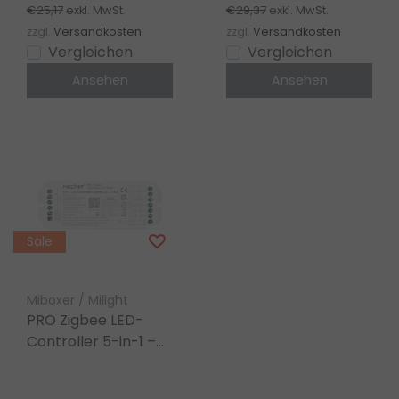
LED-Streifen 12-24V
€25,17
€29,37
exkl. MwSt.
exkl. MwSt.
– SZ5
zzgl.
Versandkosten
zzgl.
Versandkosten
Vergleichen
Vergleichen
Ansehen
Ansehen
Sale
Miboxer / Milight
PRO Zigbee LED-
Controller 5-in-1 –
für Single Color/Dual
White/RGB/RGBW/RGBWW/RGBCCT