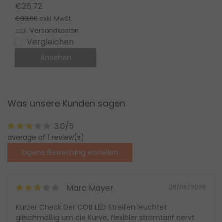
LED-Streifen 12-24-
€26,72
48V – PZ5
€33,00
exkl. MwSt.
zzgl.
Versandkosten
Vergleichen
Ansehen
Was unsere Kunden sagen
3,0/5
average of 1 review(s)
Eigene Bewertung erstellen
Marc Mayer
26/06/2026
Kurzer Check Der COB LED Streifen leuchtet
gleichmäßig um die Kurve, flexibler stromtarif nervt