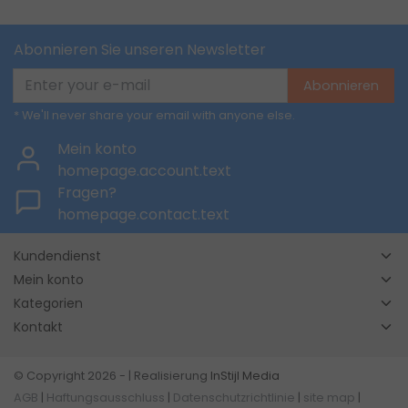
Abonnieren Sie unseren Newsletter
Abonnieren
* We'll never share your email with anyone else.
Mein konto
homepage.account.text
Fragen?
homepage.contact.text
Kundendienst
Mein konto
Kategorien
Kontakt
© Copyright 2026 - | Realisierung
InStijl Media
AGB
|
Haftungsausschluss
|
Datenschutzrichtlinie
|
site map
|