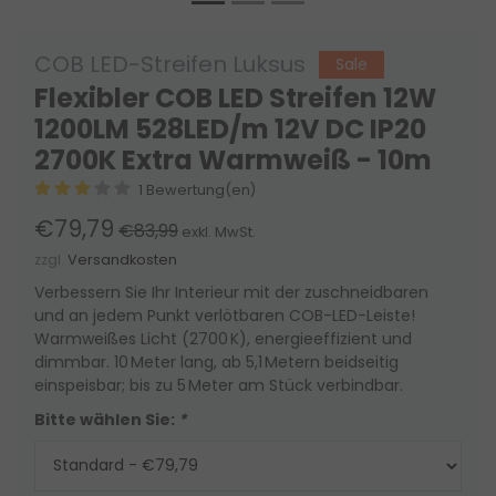
COB LED-Streifen Luksus
Sale
Flexibler COB LED Streifen 12W
1200LM 528LED/m 12V DC IP20
2700K Extra Warmweiß - 10m
1 Bewertung(en)
€79,79
€83,99
exkl. MwSt.
zzgl.
Versandkosten
Verbessern Sie Ihr Interieur mit der zuschneidbaren
und an jedem Punkt verlötbaren COB-LED-Leiste!
Warmweißes Licht (2700 K), energieeffizient und
dimmbar. 10 Meter lang, ab 5,1 Metern beidseitig
einspeisbar; bis zu 5 Meter am Stück verbindbar.
Bitte wählen Sie:
*