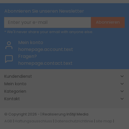
Abonnieren Sie unseren Newsletter
Abonnieren
* We'll never share your email with anyone else.
Mein konto
homepage.account.text
Fragen?
homepage.contact.text
Kundendienst
Mein konto
Kategorien
Kontakt
© Copyright 2026 - | Realisierung
InStijl Media
AGB
|
Haftungsausschluss
|
Datenschutzrichtlinie
|
site map
|