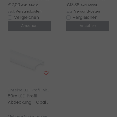
323SCHWARZ
€7,00
€13,36
exkl. MwSt.
exkl. MwSt.
zzgl.
Versandkosten
zzgl.
Versandkosten
Vergleichen
Vergleichen
Ansehen
Ansehen
Einzelne LED-Profil-Abdeckung LED Gigant
80m LED Profil
Abdeckung – Opal –
304, 318, 323, Stuck
300/400, T3H
Mehrere Varianten verfügbar