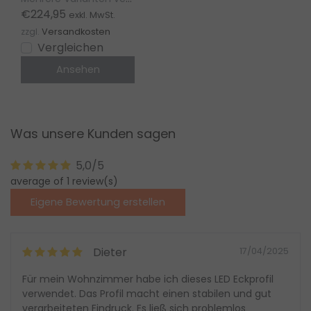
Homam, T3 Deneb
€224,95
exkl. MwSt.
zzgl.
Versandkosten
Vergleichen
Ansehen
Was unsere Kunden sagen
5,0/5
average of 1 review(s)
Eigene Bewertung erstellen
Dieter
17/04/2025
Für mein Wohnzimmer habe ich dieses LED Eckprofil
verwendet. Das Profil macht einen stabilen und gut
verarbeiteten Eindruck. Es ließ sich problemlos