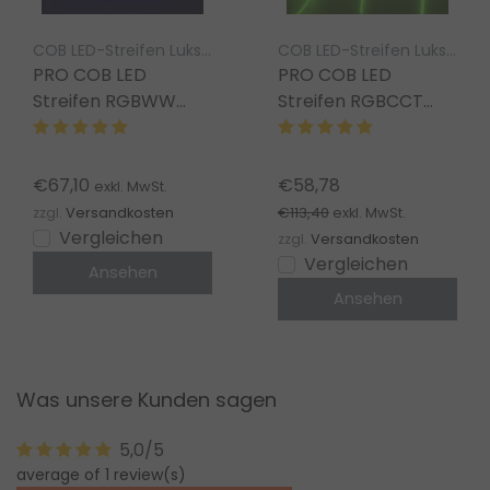
COB LED-Streifen Luksus
COB LED-Streifen Luksus
PRO COB LED
PRO COB LED
Streifen RGBWW
Streifen RGBCCT
19W 1180LM
21W 1750LM
784LED/m 12V DC
840LED/m 12V DC
IP20 – 5m
IP20 - 5m
€67,10
€58,78
exkl. MwSt.
€113,40
zzgl.
Versandkosten
exkl. MwSt.
Vergleichen
zzgl.
Versandkosten
Vergleichen
Ansehen
Ansehen
Was unsere Kunden sagen
5,0/5
average of 1 review(s)