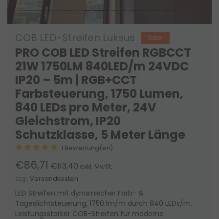
COB LED-Streifen Luksus
Sale
PRO COB LED Streifen RGBCCT
21W 1750LM 840LED/m 24VDC
IP20 – 5m | RGB+CCT
Farbsteuerung, 1750 Lumen,
840 LEDs pro Meter, 24V
Gleichstrom, IP20
Schutzklasse, 5 Meter Länge
1 Bewertung(en)
€86,71
€113,40
exkl. MwSt.
zzgl.
Versandkosten
LED Streifen mit dynamischer Farb- &
Tageslichtsteuerung, 1750 lm/m durch 840 LEDs/m.
Leistungsstarker COB-Streifen für moderne