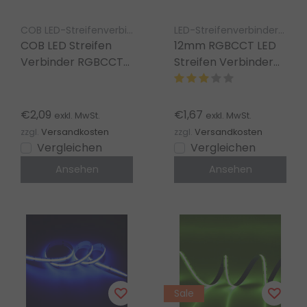
COB LED-Streifenverbinder Luksus
LED-Streifenverbinder Luksus
COB LED Streifen
12mm RGBCCT LED
Verbinder RGBCCT
Streifen Verbinder
zweiseitig – lötfrei –
gerade – lötfrei –
Klickverbinder –
Klickverbinder – 96
12mm – IP20
LEDs – IP20
€2,09
€1,67
exkl. MwSt.
exkl. MwSt.
zzgl.
Versandkosten
zzgl.
Versandkosten
Vergleichen
Vergleichen
Ansehen
Ansehen
Sale