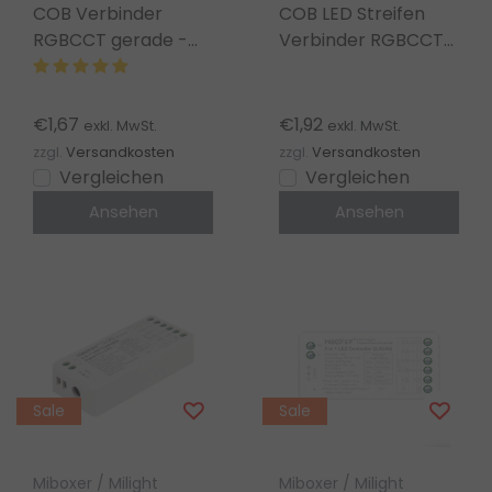
COB Verbinder
COB LED Streifen
RGBCCT gerade -
Verbinder RGBCCT
lötfreie LED Streifen
einseitig – lötfrei –
Verbindung - IP20
Klickverbinder –
12mm COB
€1,67
€1,92
exkl. MwSt.
exkl. MwSt.
zzgl.
Versandkosten
zzgl.
Versandkosten
Vergleichen
Vergleichen
Ansehen
Ansehen
Sale
Sale
Miboxer / Milight
Miboxer / Milight