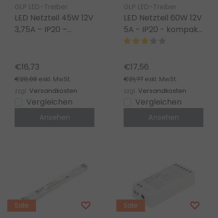
GLP LED-Treiber
GLP LED-Treiber
LED Netzteil 45W 12V
LED Netzteil 60W 12V
3,75A – IP20 –
5A - IP20 - kompakt
kompakt für LED
- für LED Streifen
Streifen
und Beleuchtung
€16,73
€17,56
€20,08
€21,77
exkl. MwSt.
exkl. MwSt.
zzgl.
Versandkosten
zzgl.
Versandkosten
Vergleichen
Vergleichen
Ansehen
Ansehen
Sale
Sale