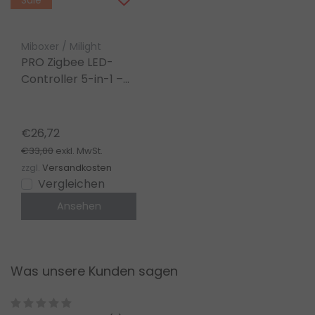
Sale
Miboxer / Milight
PRO Zigbee LED-
Controller 5-in-1 –
für Single Color/Dual
White/RGB/RGBW/RGBWW/RGBCCT
LED-Streifen 12-24-
€26,72
48V – PZ5
€33,00
exkl. MwSt.
zzgl.
Versandkosten
Vergleichen
Ansehen
Was unsere Kunden sagen