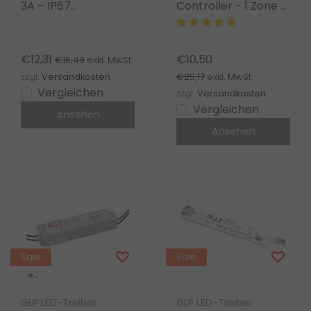
3A – IP67
Controller - 1 Zone -
wasserdicht – GLP
PRO - MiBoxer SR5
GPV-35-12 für LED
Dimmer
Streifen
€12,31
€10,50
€16,49
exkl. MwSt.
€25,17
zzgl.
Versandkosten
exkl. MwSt.
Vergleichen
zzgl.
Versandkosten
Vergleichen
Ansehen
Ansehen
Sale
Sale
GLP LED-Treiber
GLP LED-Treiber