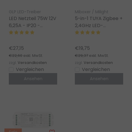
GLP LED-Treiber
Miboxer / Milight
LED Netzteil 75W 12V
5-in-1 TUYA Zigbee +
6,25A - IP20 -
2,4GHz LED-
kompakt - Trafo für
Controller für Single
LED Streifen
Color/Dual
White/RGB/RGBW/RG
€27,15
€19,75
LED-Streifen 12-24V
€22,60
€29,37
exkl. MwSt.
exkl. MwSt.
– SZ5
zzgl.
Versandkosten
zzgl.
Versandkosten
Vergleichen
Vergleichen
Ansehen
Ansehen