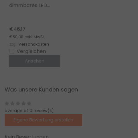
dimmbares LED
Netzteil 75W 12V
6,25A IP20
FTPC75V12-D
€46,17
€50,38
exkl. MwSt.
zzgl.
Versandkosten
Vergleichen
Ansehen
Was unsere Kunden sagen
average of 0 review(s)
Eigene Bewertung erstellen
Kein Bewertungen