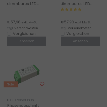
dimmbares LED
dimmbares LED
Netzteil 100W 12V
Netzteil 100W 12V
8,33A IP20 –
8,3A IP20
FTPC100V12-D
FTPC100V12-D
€57,98
€57,98
exkl. MwSt.
exkl. MwSt.
zzgl.
Versandkosten
zzgl.
Versandkosten
Vergleichen
Vergleichen
Ansehen
Ansehen
Sale
LED-Treiber POS
Phasenabschnitt