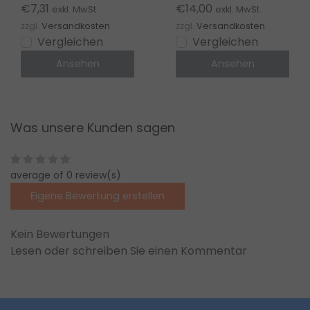
9,85 mm | Für
Klick-Abdeckung |
€7,31
€14,00
exkl. MwSt.
exkl. MwSt.
bündigen Einbau in
Trimless-Optik ohne
zzgl.
Versandkosten
zzgl.
Versandkosten
Fliesen & Putz
sichtbare
Vergleichen
Vergleichen
Profilkante
Ansehen
Ansehen
Was unsere Kunden sagen
average of 0 review(s)
Eigene Bewertung erstellen
Kein Bewertungen
Lesen oder schreiben Sie einen Kommentar