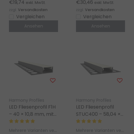
STUC400 & weitere
Stuc300/400, T3H
€19,74
€30,46
exkl. MwSt.
exkl. MwSt.
LED Profiltypen
Homam, T3 Deneb
zzgl.
Versandkosten
zzgl.
Versandkosten
Vergleichen
Vergleichen
Ansehen
Ansehen
Harmony Profiles
Harmony Profiles
LED Fliesenprofil F1H
LED Fliesenprofil
– 40 × 10,8 mm, mit
STUC400 – 58,04 ×
Abdeckung | Für LED
10,8 mm, mit
Streifen bis 15 mm
Abdeckung | Für LED
Mehrere Varianten verfügbar
Mehrere Varianten verfügbar