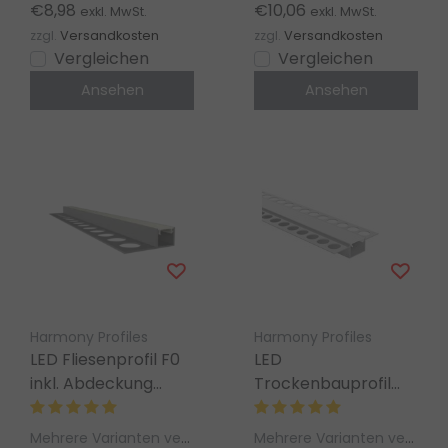
Streifen bis 15 mm
€8,98
€10,06
exkl. MwSt.
exkl. MwSt.
zzgl.
Versandkosten
zzgl.
Versandkosten
Vergleichen
Vergleichen
Ansehen
Ansehen
Harmony Profiles
Harmony Profiles
LED Fliesenprofil F0
LED
inkl. Abdeckung
Trockenbauprofil
Opal /Schwarz– 1 m
Trimless400 – 60 ×
oder 2 m, 29,70 ×
15 mm, mit opaler
Mehrere Varianten verfügbar
Mehrere Varianten verfügbar