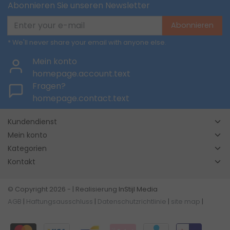
Abonnieren Sie unseren Newsletter
Abonnieren
* We'll never share your email with anyone else.
Mein konto
homepage.account.text
Fragen?
homepage.contact.text
Kundendienst
Mein konto
Kategorien
Kontakt
© Copyright 2026 - | Realisierung
InStijl Media
AGB
|
Haftungsausschluss
|
Datenschutzrichtlinie
|
site map
|