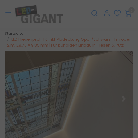
0
Startseite
LED Fliesenprofil F0 inkl. Abdeckung Opal /Schwarz– 1 m oder
2 m, 29,70 × 9,85 mm | Für bündigen Einbau in Fliesen & Putz
Zurück
Weite