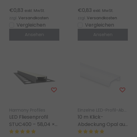
Kabeldurchführung |
1 Stück, mit Loch
1 Stück, geschlossen
€0,83
€0,83
exkl. MwSt.
exkl. MwSt.
zzgl.
Versandkosten
zzgl.
Versandkosten
Vergleichen
Vergleichen
Ansehen
Ansehen
Harmony Profiles
Einzelne LED-Profil-Abdeckung LED Gigant
LED Fliesenprofil
10 m Klick-
STUC400 – 58,04 ×
Abdeckung Opal auf
10,8 mm, mit
Rolle – für T3H