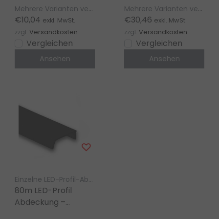
| Für LED Streifen bis
304, 318, 323,
Mehrere Varianten verfügbar
Mehrere Varianten verfügbar
14 mm
Stuc300/400, T3H
€10,04
€30,46
exkl. MwSt.
exkl. MwSt.
Homam, T3 Deneb
zzgl.
Versandkosten
zzgl.
Versandkosten
Vergleichen
Vergleichen
Ansehen
Ansehen
Einzelne LED-Profil-Abdeckung LED Gigant
80m LED-Profil
Abdeckung –
Schwarz – 304, 318,