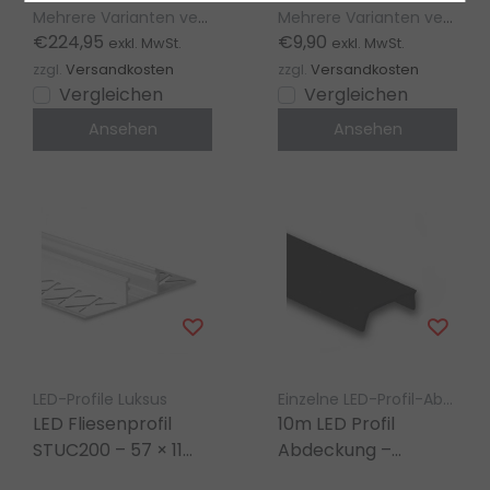
300/400, T3H
| Für LED Streifen bis
Mehrere Varianten verfügbar
Mehrere Varianten verfügbar
Homam, T3 Deneb
12,4 mm
€224,95
€9,90
exkl. MwSt.
exkl. MwSt.
zzgl.
Versandkosten
zzgl.
Versandkosten
Vergleichen
Vergleichen
Ansehen
Ansehen
LED-Profile Luksus
Einzelne LED-Profil-Abdeckung LED Gigant
LED Fliesenprofil
10m LED Profil
STUC200 – 57 × 11
Abdeckung –
mm, mit Abdeckung
Schwarz/Dunkel –