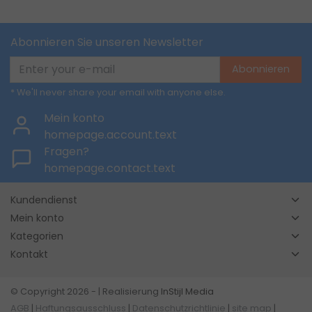
Abonnieren Sie unseren Newsletter
Abonnieren
* We'll never share your email with anyone else.
Mein konto
homepage.account.text
Fragen?
homepage.contact.text
Kundendienst
Mein konto
Kategorien
Kontakt
© Copyright 2026 - | Realisierung
InStijl Media
AGB
|
Haftungsausschluss
|
Datenschutzrichtlinie
|
site map
|