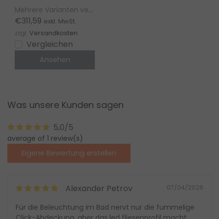
323, Stuc300,
Mehrere Varianten verfügbar
Stuc400, T3H
€311,59
exkl. MwSt.
Homam, T3 Deneb
zzgl.
Versandkosten
Vergleichen
Ansehen
Was unsere Kunden sagen
5,0/5
average of 1 review(s)
Eigene Bewertung erstellen
Alexander Petrov
07/04/2026
Für die Beleuchtung im Bad nervt nur die fummelige
Click-Abdeckung, aber das led fliesenprofil macht