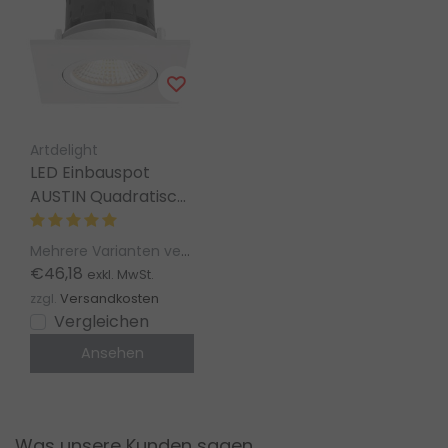
Artdelight
LED Einbauspot
AUSTIN Quadratisch
– IP65, Warmweiß,
Dimmbar
Mehrere Varianten verfügbar
€46,18
exkl. MwSt.
zzgl.
Versandkosten
Vergleichen
Ansehen
Was unsere Kunden sagen