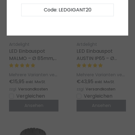
Code: LEDGIGANT20
Artdelight
Artdelight
LED Einbauspot
LED Einbauspot
MALMO – Ø 85mm,
AUSTIN IP65 – Ø
GU10, Rund
85mm, Warmweiß,
Dimmbar
Mehrere Varianten verfügbar
Mehrere Varianten verfügbar
€15,95
€43,95
exkl. MwSt.
exkl. MwSt.
zzgl.
Versandkosten
zzgl.
Versandkosten
Vergleichen
Vergleichen
Ansehen
Ansehen