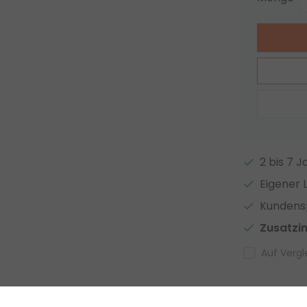
2 bis 7 
Eigener 
Kundensp
Zusatzi
Auf Vergl