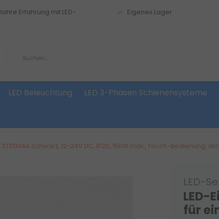
 Jahre Erfahrung mit LED-
Eigenes Lager
LED Beleuchtung
LED 3-Phasen Schienensysteme
– STD004A Schwarz, 12-24V DC, IP20, 150W max., Touch-Bedienung, d
LED-Se
LED-
für e