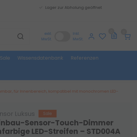
Lager zur Abholung geöffnet
0
0
exkl.
Inkl.
MwSt.
MwSt.
Sale
Wissensdatenbank
Referenzen
immbar, für Innenbereich, kompatibel mit monochromen LED-
nsor Luksus
Sale
Einbau-Sensor-Touch-Dimmer
infarbige LED-Streifen – STD004A