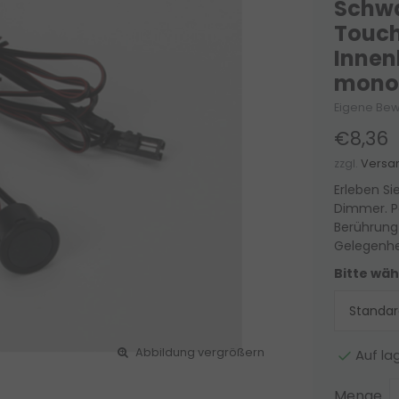
Schwa
Touch
Innen
monoc
Eigene Bew
€8,36
zzgl.
Versa
Erleben S
Dimmer. Pa
Berührung
Gelegenhe
Bitte wäh
Abbildung vergrößern
Auf la
Menge