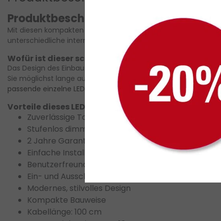
Produktbeschreibung des schwarzen 
Mit diesen kompakten LED-Schaltern können Sie Ihre LED-Beleu
unterschiedliche interne Bedürfnisse. Hier finden Sie weitere
L
Wofür ist dieser schwarze LED Touch-Schalter gee
Das Design des Einbau-Touch-Schalters ist speziell auf die i
Sie möglichst lange auf Ihre individuellen Bedürfnisse eingehe
passende einzelne LED-Streifen
.
Vorteile dieses LED Schrank-Schalters
Zuverlässige Touch-Bedienung
Stufenlos dimmbar
2 Jahre Garantie
Einfache Installation
Benutzerfreundlich
Ein- und Ausschalten von einfarbigen LED Streifen
Modernes, stilvolles Design
Kompakte Bauweise
Kabellänge: 100 cm