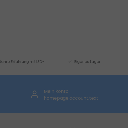
 Jahre Erfahrung mit LED-
Eigenes Lager
Mein konto
homepage.account.text