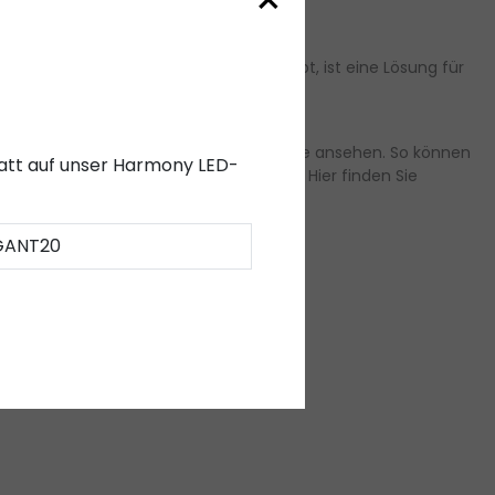
×
g, die sich aus unseren Idealen ergibt, ist eine Lösung für
können Sie sich Ihre LED-Streifen am Ende ansehen. So können
abatt auf unser Harmony LED-
ältige Unterstützung und Unterstützung. Hier finden Sie
GANT20