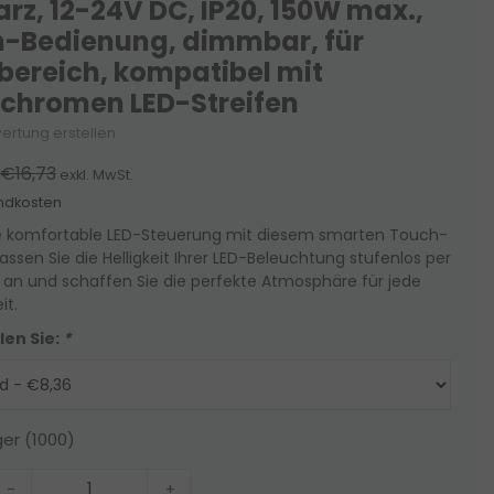
rz, 12-24V DC, IP20, 150W max.,
-Bedienung, dimmbar, für
bereich, kompatibel mit
hromen LED-Streifen
ertung erstellen
€16,73
exkl. MwSt.
ndkosten
ie komfortable LED-Steuerung mit diesem smarten Touch-
ssen Sie die Helligkeit Ihrer LED-Beleuchtung stufenlos per
 an und schaffen Sie die perfekte Atmosphäre für jede
it.
len Sie:
*
ger (1000)
-
+