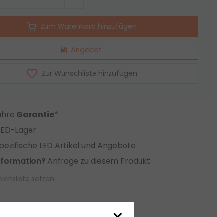
Zum Warenkorb hinzufügen
Angebot
Zur Wunschliste hinzufügen
Jahre
Garantie
*
LED-Lager
ezifische LED Artikel und Angebote
nformation?
Anfrage zu diesem Produkt
eichsliste setzen