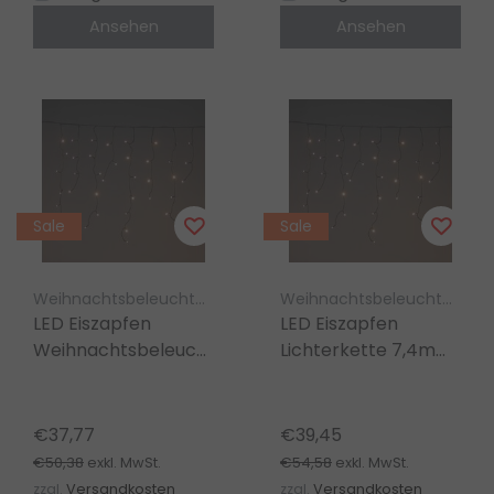
Ansehen
Ansehen
Sale
Sale
Weihnachtsbeleuchtung Luksus
Weihnachtsbeleuchtung Luksus
LED Eiszapfen
LED Eiszapfen
Weihnachtsbeleuchtung
Lichterkette 7,4m
7,4m 360 LED Extra
360 LEDs Extra
Warmweiß - 8 Modi,
Warmweiß – 9 Modi,
Timer & Memory
Timer & Memory
€37,77
€39,45
€50,38
€54,58
exkl. MwSt.
exkl. MwSt.
zzgl.
Versandkosten
zzgl.
Versandkosten