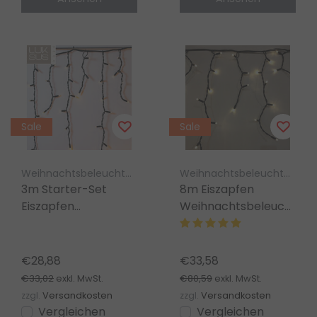
Sale
Sale
Weihnachtsbeleuchtung Luksus
Weihnachtsbeleuchtung Luksus
3m Starter-Set
8m Eiszapfen
Eiszapfen
Weihnachtsbeleuchtung
Weihnachtsbeleuchtung
warmweiß 200 LED –
Amber Extra
Profi – IP44
Warmweiß 100 LEDs
wasserdicht
€28,88
€33,58
IP67 Profi
€33,02
€80,59
exkl. MwSt.
exkl. MwSt.
zzgl.
Versandkosten
zzgl.
Versandkosten
Vergleichen
Vergleichen