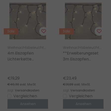
Sale
Sale
Weihnachtsbeleuchtung Luksus
Weihnachtsbeleuchtung Luksus
4m Eiszapfen
**Erweiterungsset
Lichterkette
3m Eiszapfen
warmweiß 100 LEDs
Weihnachtsbeleuchtung
– Profi Qualität –
warmweiß 100 LEDs
IP44 wasserdicht
IP44 Profi
€19,29
€23,49
wasserdicht**
€40,30
€31,89
exkl. MwSt.
exkl. MwSt.
zzgl.
Versandkosten
zzgl.
Versandkosten
Vergleichen
Vergleichen
Ansehen
Ansehen