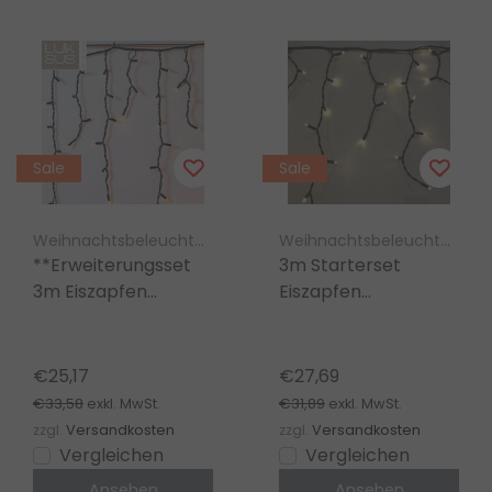
Sale
Sale
Weihnachtsbeleuchtung Luksus
Weihnachtsbeleuchtung Luksus
**Erweiterungsset
3m Starterset
3m Eiszapfen
Eiszapfen
Weihnachtsbeleuchtung
Weihnachtsbeleuchtung
100 LED extra
warmweiß 100 LEDs
warmweiß IP65**
IP44 wasserdicht
€25,17
€27,69
Profi LUKSUS
€33,58
€31,89
exkl. MwSt.
exkl. MwSt.
zzgl.
Versandkosten
zzgl.
Versandkosten
Vergleichen
Vergleichen
Ansehen
Ansehen