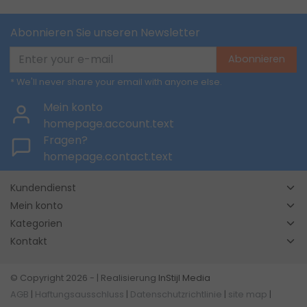
Abonnieren Sie unseren Newsletter
Abonnieren
* We'll never share your email with anyone else.
Mein konto
homepage.account.text
Fragen?
homepage.contact.text
Kundendienst
Mein konto
Kategorien
Kontakt
© Copyright 2026 - | Realisierung
InStijl Media
AGB
|
Haftungsausschluss
|
Datenschutzrichtlinie
|
site map
|