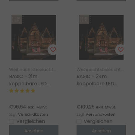
Weihnachtsbeleuchtung Luksus – koppelbar
Weihnachtsbeleuchtung Luksus – koppelbar
BASIC – 21m
BASIC – 24m
koppelbare LED
koppelbare LED
Eiszapfen
Eiszapfen-
Lichterkette extra
Lichterkette extra
warmweiß, 1120 LEDs
warmweiß 1280 LEDs
€96,64
€109,25
exkl. MwSt.
exkl. MwSt.
zzgl.
Versandkosten
zzgl.
Versandkosten
Vergleichen
Vergleichen
Ansehen
Ansehen