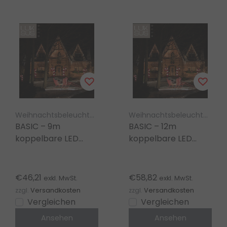
Weihnachtsbeleuchtung Luksus
Weihnachtsbeleuchtung Luksus – koppelbar
BASIC – 9m
BASIC – 12m
koppelbare LED
koppelbare LED
Eiszapfen
Eiszapfen
Lichterkette, extra
Weihnachtsbeleuchtung
warmweiß, 480 LEDs
extra warmweiß,
€46,21
€58,82
exkl. MwSt.
exkl. MwSt.
640 LEDs
zzgl.
Versandkosten
zzgl.
Versandkosten
Vergleichen
Vergleichen
Ansehen
Ansehen