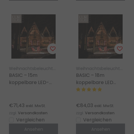
Weihnachtsbeleuchtung Luksus
Weihnachtsbeleuchtung Luksus
BASIC – 15m
BASIC – 18m
koppelbare LED-
koppelbare LED
Eiszapfen-
Eiszapfen-
Lichterkette, extra
Lichterkette extra
warmweiß, 800 LEDs
warmweiß 960 LEDs
€71,43
€84,03
exkl. MwSt.
exkl. MwSt.
zzgl.
Versandkosten
zzgl.
Versandkosten
Vergleichen
Vergleichen
Ansehen
Ansehen