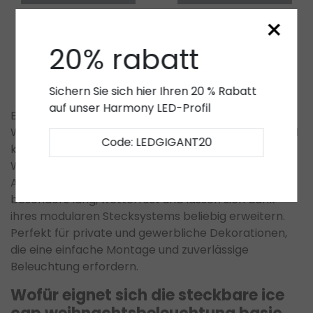
×
20% rabatt
1
2
Sichern Sie sich hier Ihren 20 % Rabatt
auf unser Harmony LED-Profil
Entdecken Sie die steckbare Ice Cap
Weihnachtsbeleuchtung Basic – eine praktische und
Code: LEDGIGANT20
kostengünstige Lösung für stimmungsvolle
Weihnachtsbeleuchtung im Innen- und
Außenbereich. Diese LED-Lichterketten sind
besonders lang, wetterfest und lassen sich dank
ihres modularen Stecksystems beliebig erweitern.
Perfekt für private und gewerbliche Dekorationen,
die eine einfache Montage und zuverlässige
Beleuchtung erfordern.
Wofür eignet sich die steckbare ice