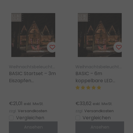
Weihnachtsbeleuchtung Luksus
Weihnachtsbeleuchtung Luksus – koppelbar
BASIC Startset – 3m
BASIC – 6m
Eiszapfen
koppelbare LED
Lichterkette extra
Eiszapfen
warmweiß 160 LEDs
Weihnachtsbeleuchtung
außen
extra warmweiß, 320
€21,01
€33,62
exkl. MwSt.
exkl. MwSt.
LEDs
zzgl.
Versandkosten
zzgl.
Versandkosten
Vergleichen
Vergleichen
Ansehen
Ansehen