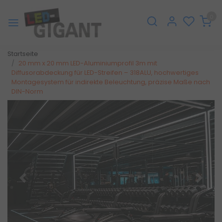
0
Startseite
20 mm x 20 mm LED-Aluminiumprofil 3m mit
Diffusorabdeckung für LED-Streifen – 318ALU, hochwertiges
Montagesystem für indirekte Beleuchtung, präzise Maße nach
DIN-Norm
Zurück
Weite