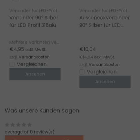
Verbinder für LED-Profile – LED gigant
Verbinder für LED-Profile – LED gigant
Verbinder 90° Silber
Ausseneckverbinder
für LED Profil 318alu
90° Silber für LED
Profil 318alu
Mehrere Varianten verfügbar
€4,95
€10,04
exkl. MwSt.
€14,24
zzgl.
Versandkosten
exkl. MwSt.
Vergleichen
zzgl.
Versandkosten
Vergleichen
Ansehen
Ansehen
Was unsere Kunden sagen
average of 0 review(s)