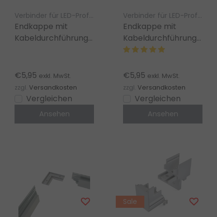
Verbinder für LED-Profile – LED gigant
Verbinder für LED-Profile – LED gigant
Endkappe mit
Endkappe mit
Kabeldurchführung
Kabeldurchführung
links für LED
rechts für LED
Aluminiumprofil
Aluminiumprofil
318ALU
318ALU
€5,95
€5,95
exkl. MwSt.
exkl. MwSt.
zzgl.
Versandkosten
zzgl.
Versandkosten
Vergleichen
Vergleichen
Ansehen
Ansehen
Sale