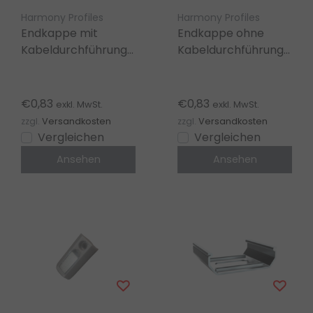
Harmony Profiles
Harmony Profiles
Endkappe mit
Endkappe ohne
Kabeldurchführung
Kabeldurchführung
für LED
für LED Profil 318ALU
Aluminiumprofil
– Aluminium
318ALU
€0,83
€0,83
exkl. MwSt.
exkl. MwSt.
zzgl.
Versandkosten
zzgl.
Versandkosten
Vergleichen
Vergleichen
Ansehen
Ansehen