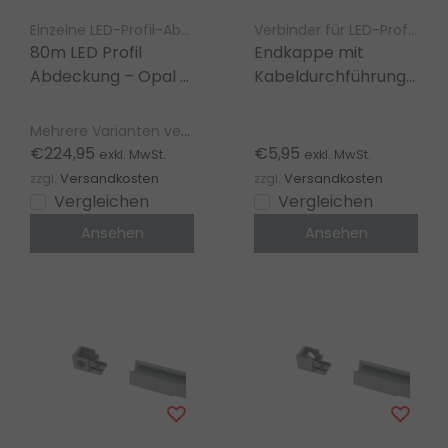
Einzelne LED-Profil-Abdeckung LED Gigant
Verbinder für LED-Profile – LED gigant
80m LED Profil
Endkappe mit
Abdeckung – Opal –
Kabeldurchführung
304, 318, 323, Stuck
hinten für LED
300/400, T3H
Aluminiumprofil
Mehrere Varianten verfügbar
Homam, T3 Deneb
318ALU
€224,95
€5,95
exkl. MwSt.
exkl. MwSt.
zzgl.
Versandkosten
zzgl.
Versandkosten
Vergleichen
Vergleichen
Ansehen
Ansehen