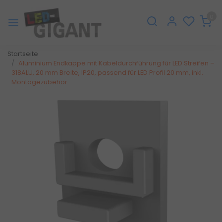
0
Startseite
Aluminium Endkappe mit Kabeldurchführung für LED Streifen –
318ALU, 20 mm Breite, IP20, passend für LED Profil 20 mm, inkl.
Montagezubehör