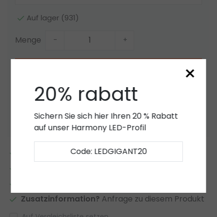
Auf lager (931)
Menge
-
+
×
Zum Warenkorb hinzufügen
20% rabatt
Angebot
Zur Wunschliste hinzufügen
Sichern Sie sich hier Ihren 20 % Rabatt
auf unser Harmony LED-Profil
Code: LEDGIGANT20
2 bis 7 Jahre
Garantie
*
Eigener LED-Lager
Kundenspezifische LED Artikel und Angebote
Zusatzinformation?
Anfrage zu diesem Produkt
Auf Vergleichsliste setzen