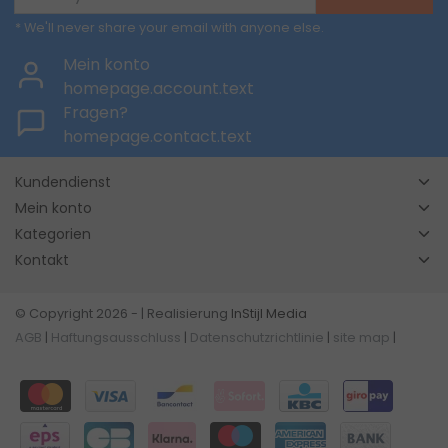
* We'll never share your email with anyone else.
Mein konto
homepage.account.text
Fragen?
homepage.contact.text
Kundendienst
Mein konto
Kategorien
Kontakt
© Copyright 2026 - | Realisierung
InStijl Media
AGB
|
Haftungsausschluss
|
Datenschutzrichtlinie
|
site map
|