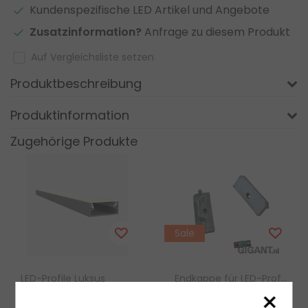
Kundenspezifische LED Artikel und Angebote
Zusatzinformation?
Anfrage zu diesem Produkt
Auf Vergleichsliste setzen
Produktbeschreibung
Produktinformation
Zugehörige Produkte
Sale
LED-Profile Luksus
Endkappe für LED-Profil – Luksus
×
LED Aluminium Profil
Endkappe mit