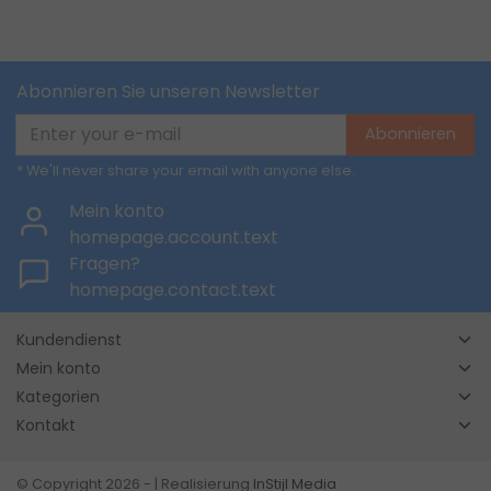
Abonnieren Sie unseren Newsletter
Abonnieren
* We'll never share your email with anyone else.
Mein konto
homepage.account.text
Fragen?
homepage.contact.text
Kundendienst
Mein konto
Kategorien
Kontakt
© Copyright 2026 - | Realisierung
InStijl Media