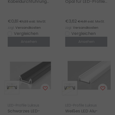
Kabeldurchführung
Opal für LED-Profile
- 09ALU LED
09ALU, 09WIT,
Aluminium Profil
09SCHWARZ
€0,81
€3,62
€1,23
€4,81
exkl. MwSt.
exkl. MwSt.
zzgl.
Versandkosten
zzgl.
Versandkosten
Vergleichen
Vergleichen
Ansehen
Ansehen
LED-Profile Luksus
LED-Profile Luksus
Schwarzes LED-
Weißes LED Alu-