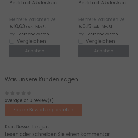
Profil mit Abdeckung
Profil mit Abdeckung
28 mm x 9 mm –
24x9mm für LED
Aluminium für LED-
Streifen – 09WIT
Mehrere Varianten verfügbar
Mehrere Varianten verfügbar
Streifen
€10,63
€6,15
exkl. MwSt.
exkl. MwSt.
zzgl.
Versandkosten
zzgl.
Versandkosten
Vergleichen
Vergleichen
Ansehen
Ansehen
Was unsere Kunden sagen
average of 0 review(s)
Eigene Bewertung erstellen
Kein Bewertungen
Lesen oder schreiben Sie einen Kommentar