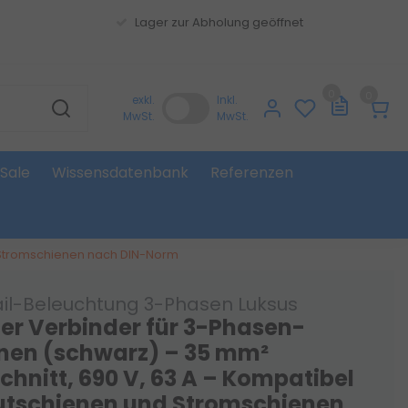
Lager zur Abholung geöffnet
0
0
exkl.
Inkl.
MwSt.
MwSt.
Sale
Wissensdatenbank
Referenzen
d Stromschienen nach DIN-Norm
ail-Beleuchtung 3-Phasen Luksus
ner Verbinder für 3-Phasen-
nen (schwarz) – 35 mm²
chnitt, 690 V, 63 A – Kompatibel
utschienen und Stromschienen