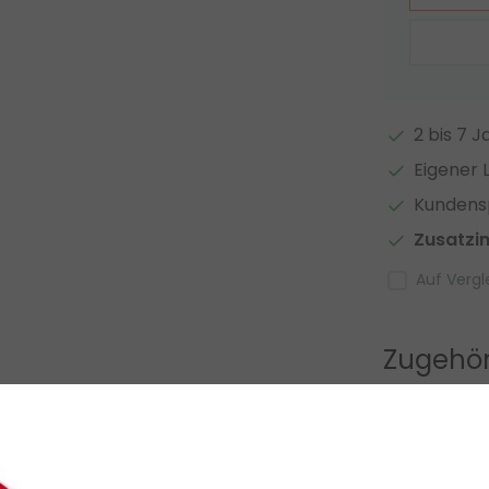
2 bis 7 
Eigener 
Kundensp
Zusatzi
Auf Vergl
Zugehör
chtungslösung für unschöne Bedürfnisse. Für
der Temperatur variieren und haben eine