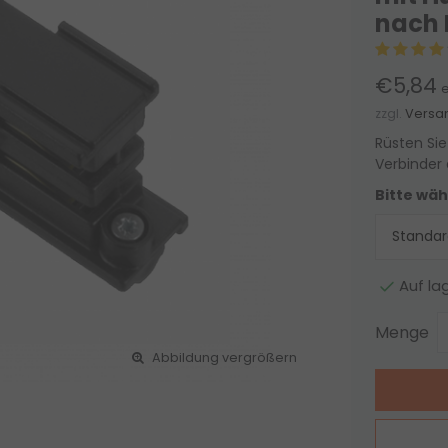
nach
€5,84
e
zzgl.
Versa
Rüsten Si
Verbinder 
Bitte wäh
Auf la
Menge
Abbildung vergrößern