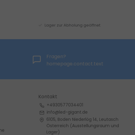
Lager zur Abholung geöffnet
Fragen?
homepage.contact.text
Kontakt
+4930577034401
info@led-gigant.de
6105, Boden Niederlög 14, Leutasch
Österreich (Ausstellungsraum und
me
Lager)