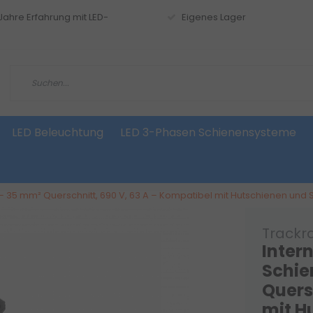
 Jahre Erfahrung mit LED-
Eigenes Lager
LED Beleuchtung
LED 3-Phasen Schienensysteme
 – 35 mm² Querschnitt, 690 V, 63 A – Kompatibel mit Hutschienen un
Trackr
Inter
Schie
Quers
mit H