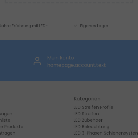
 Jahre Erfahrung mit LED-
Eigenes Lager
Mein konto
homepage.account.text
Kategorien
LED Streifen Profile
lungen
LED Streifen
liste
LED Zubehoer
ie Produkte
LED Beleuchtung
ntragen
LED 3-Phasen Schienensyste