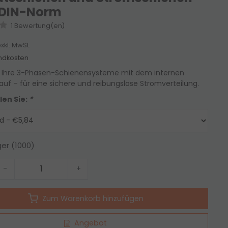
 DIN-Norm
1 Bewertung(en)
xkl. MwSt.
ndkosten
e Ihre 3-Phasen-Schienensysteme mit dem internen
auf – für eine sichere und reibungslose Stromverteilung.
len Sie:
*
ger (1000)
-
+
Zum Warenkorb hinzufügen
Angebot