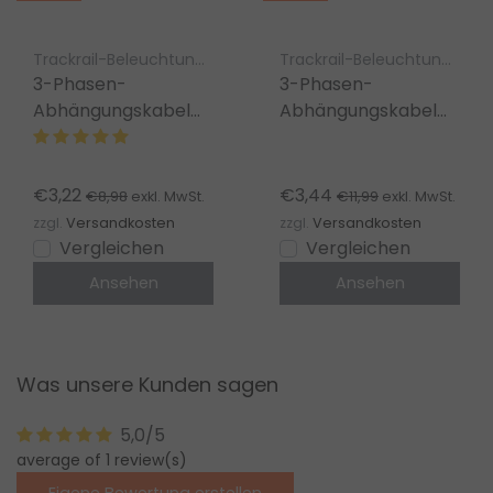
Trackrail-Beleuchtung 3-Phasen Luksus
Trackrail-Beleuchtung 3-Phasen Luksus
3-Phasen-
3-Phasen-
Abhängungskabel
Abhängungskabel
150cm für
300cm für
Stromschiene
Stromschiene
schwarz
schwarz
€3,22
€3,44
€8,98
€11,99
exkl. MwSt.
exkl. MwSt.
zzgl.
Versandkosten
zzgl.
Versandkosten
Vergleichen
Vergleichen
Ansehen
Ansehen
Was unsere Kunden sagen
5,0/5
average of 1 review(s)
Eigene Bewertung erstellen