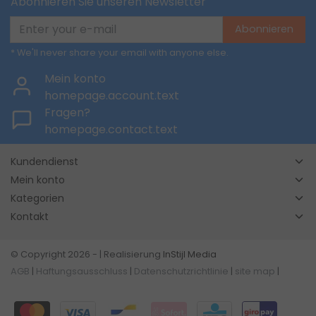
Abonnieren Sie unseren Newsletter
Abonnieren
* We'll never share your email with anyone else.
Mein konto
homepage.account.text
Fragen?
homepage.contact.text
Kundendienst
Mein konto
Kategorien
Kontakt
© Copyright 2026 - | Realisierung
InStijl Media
AGB
|
Haftungsausschluss
|
Datenschutzrichtlinie
|
site map
|