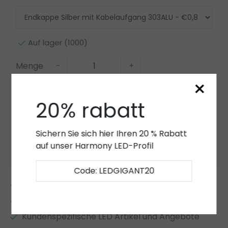
Auf lager (1000)
Menge
-
+
×
Zum Warenkorb hinzufügen
20% rabatt
Angebot
Sichern Sie sich hier Ihren 20 % Rabatt
Zur Wunschliste hinzufügen
auf unser Harmony LED-Profil
Code: LEDGIGANT20
2 bis 7 Jahre
Garantie
*
Eigener LED-Lager
Kundenspezifische LED Artikel und Angebote