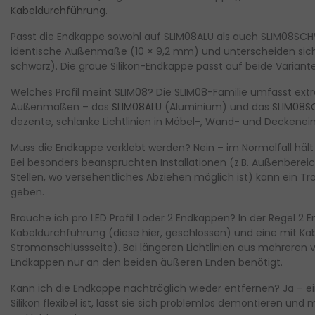
Kabeldurchführung
.
Passt die Endkappe sowohl auf SLIM08ALU als auch SLIM08SC
identische Außenmaße (10 × 9,2 mm) und unterscheiden sich n
schwarz). Die graue Silikon-Endkappe passt auf beide Varian
Welches Profil meint SLIM08?
Die SLIM08-Familie umfasst extr
Außenmaßen – das
SLIM08ALU
(Aluminium) und das
SLIM08
dezente, schlanke Lichtlinien in Möbel-, Wand- und Deckenei
Muss die Endkappe verklebt werden?
Nein – im Normalfall häl
Bei besonders beanspruchten Installationen (z.B. Außenber
Stellen, wo versehentliches Abziehen möglich ist) kann ein T
geben.
Brauche ich pro LED Profil 1 oder 2 Endkappen?
In der Regel
2 E
Kabeldurchführung
(diese hier, geschlossen) und eine
mit Ka
Stromanschlussseite). Bei längeren Lichtlinien aus mehreren
Endkappen nur an den beiden äußeren Enden benötigt.
Kann ich die Endkappe nachträglich wieder entfernen?
Ja – e
Silikon flexibel ist, lässt sie sich problemlos demontieren un