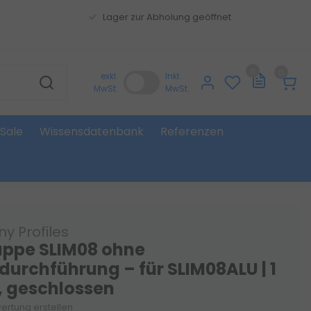
Lager zur Abholung geöffnet
0
0
exkl.
Inkl.
MwSt.
MwSt.
Sale
Wissensdatenbank
Referenzen
y Profiles
ppe SLIM08 ohne
durchführung – für SLIM08ALU | 1
, geschlossen
ertung erstellen