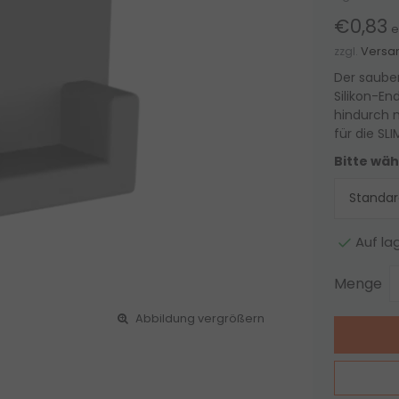
€0,83
e
zzgl.
Versa
Der sauber
Silikon-En
hindurch 
für die SLI
Bitte wäh
Auf la
Menge
Abbildung vergrößern