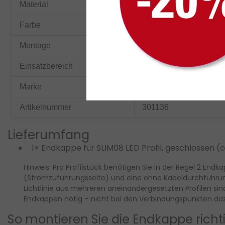
Material
Silikon
Farbe
Grau
Montage
Aufstecken (werkzeugl
Einsatzbereich
Innen (Standardausfüh
Marke
LED-Profile Luksus
Artikelnummer
301136
Lieferumfang
1× Endkappe für SLIM08 LED Profil, geschlossen 
Hinweis:
Pro Profilstück benötigen Sie in der Regel
2 Endk
(Stromzuführungsseite) und eine
ohne Kabeldurchführu
Lichtlinie aus mehreren aneinandergesetzten Profilen s
Endkappen nötig – nicht bei den Verbindungspunkten da
So montieren Sie die Endkappe richt