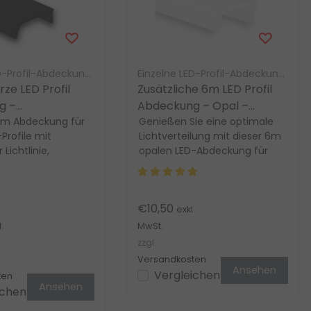
Einzelne LED-Profil-Abdeckung LED Gigant
Einzelne LED-Profil-Abdeckung LED Gigant
ze LED Profil
Zusätzliche 6m LED Profil
g –
Abdeckung – Opal –
U/SLIM08SCHWARZ
2m Abdeckung für
SLIM08ALU /
Genießen Sie eine optimale
Profile mit
Lichtverteilung mit dieser 6m
Streifen
SLIM08SCHWARZ
ichtlinie,
opalen LED-Abdeckung für
ässig und mit
Slim08-Profile. Hohe
 für einfache...
Lichtdurchlässigk...
€10,50
exkl.
.
MwSt.
zzgl.
Versandkosten
Ansehen
Vergleichen
ten
Ansehen
ichen