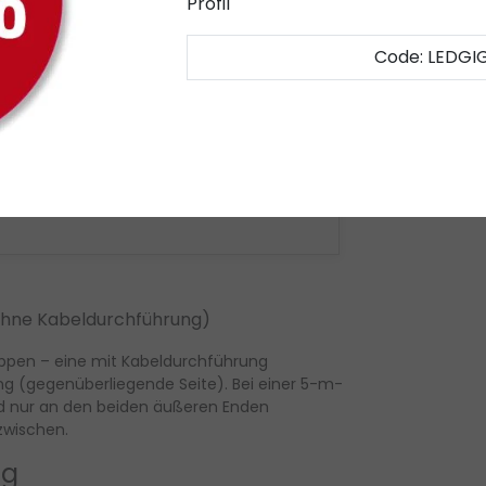
Profil
Code: LEDGI
os)
rung)
(ohne Kabeldurchführung)
appen
– eine
mit Kabeldurchführung
ng
(gegenüberliegende Seite). Bei einer 5-m-
ind nur an den beiden äußeren Enden
zwischen.
ig