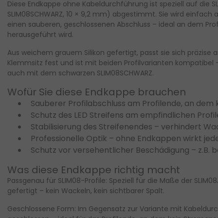
Diese
Endkappe ohne Kabeldurchführung
ist speziell auf die
S
SLIM08SCHWARZ, 10 × 9,2 mm) abgestimmt. Sie wird einfach au
einen sauberen, geschlossenen Abschluss – ideal an dem Pro
herausgeführt wird.
rmony Profiles
Harmony Profiles
Aus
weichem grauem Silikon
gefertigt, passt sie sich präzise 
IM LED Aluminium-Profil
Weißes SLIM LED
Klemmsitz fest und ist mit beiden Profilvarianten kompatibe
auch mit dem schwarzen SLIM08SCHWARZ.
t Klick-Abdeckung 10x8
Aluminiumprofil mit Klic
 für LED Streifen -
tra schmales schwarzes LED
Abdeckung 10x8 mm –
Extra schmales weißes LED
Wofür Sie diese Endkappe brauchen
u-Profil (10x8mm) mit
Profil (10mm x 8mm) mit
IM308ALU
SLIM308WEISS
Sauberer Profilabschluss
am Profilende, an dem 
aler Klick-Abdeckung für
opaler Klickabdeckung für 
Schutz des LED Streifens
am empfindlichen Profi
ne homogene Lichtlinie.
elegante, homogene Lichtli
nfach zu mon...
Einfach ...
Stabilisierung des Streifenendes
– verhindert Wa
hrere Varianten verfügbar
Mehrere Varianten verfügb
Professionelle Optik
– ohne Endkappen wirkt jede 
1,05
€8,06
exkl. MwSt.
exkl. MwSt.
Schutz vor versehentlicher Beschädigung
– z.B. 
.
zzgl.
Was diese Endkappe richtig macht
rsandkosten
Versandkosten
Ansehen
Ansehe
Vergleichen
Vergleichen
Passgenau für SLIM08-Profile:
Speziell für die Maße der SLIM0
gefertigt – kein Wackeln, kein sichtbarer Spalt.
Geschlossene Form:
Im Gegensatz zur Variante mit Kabeldurch