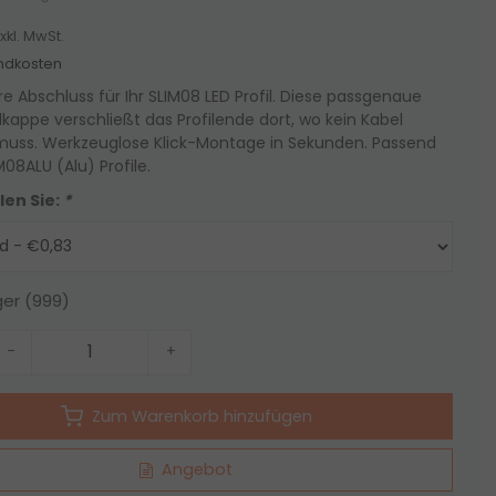
xkl. MwSt.
ndkosten
e Abschluss für Ihr SLIM08 LED Profil. Diese passgenaue
dkappe verschließt das Profilende dort, wo kein Kabel
muss. Werkzeuglose Klick-Montage in Sekunden. Passend
M08ALU (Alu) Profile.
len Sie:
*
ger (999)
-
+
Zum Warenkorb hinzufügen
Angebot