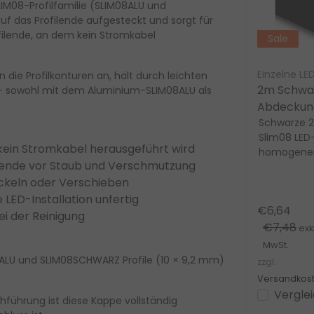
LIM08-Profilfamilie
(SLIM08ALU und
f das Profilende aufgesteckt und sorgt für
filende, an dem
kein Stromkabel
Sale
Harmony Profiles
an die Profilkonturen an, hält durch leichten
Schwarzes SLIM LED Alu-
2m Schwar
l – sowohl mit dem Aluminium-SLIM08ALU als
k-
Profil mit Klick-Abdeckung
Abdeckun
10x8 mm –
Extra schmales schwarzes LED
SLIM08AL
Schwarze 
Profil (10mm x 8mm) mit
Slim08 LED-
SLIM308SCHWARZ
– für LED 
kein Stromkabel herausgeführt wird
eine
opaler Klickabdeckung für eine
homogener L
lende vor Staub und Verschmutzung
nie.
elegante, homogene Lichtlinie.
lichtdurchl
Einfa...
Klicksystem
ckeln oder Verschieben
ar
Mehrere Varianten verfügbar
LED-Installation unfertig
€10,96
€6,64
exkl.
bei der Reinigung
€7,48
MwSt.
exkl
zzgl.
MwSt.
n
8ALU und SLIM08SCHWARZ Profile (10 × 9,2 mm)
Versandkosten
zzgl.
Ansehen
Vergleichen
Versandkos
Vergle
führung ist diese Kappe vollständig