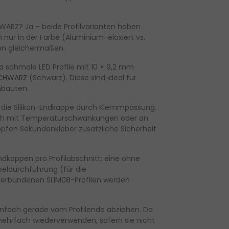
HWARZ?
Ja – beide Profilvarianten haben
ur in der Farbe (Aluminium-eloxiert vs.
ten gleichermaßen.
a schmale LED Profile mit 10 × 9,2 mm
SCHWARZ
(Schwarz). Diese sind ideal für
nbauten.
t die Silikon-Endkappe durch Klemmpassung.
eich mit Temperaturschwankungen oder an
ropfen Sekundenkleber zusätzliche Sicherheit
ndkappen pro Profilabschnitt
: eine
ohne
beldurchführung
(für die
 verbundenen SLIM08-Profilen werden
infach gerade vom Profilende abziehen. Da
d mehrfach wiederverwenden, sofern sie nicht