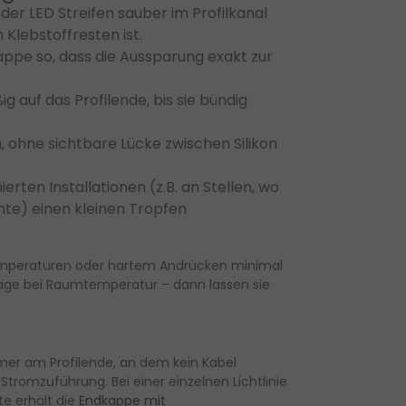
 der LED Streifen sauber im Profilkanal
 Klebstoffresten ist.
appe so, dass die Aussparung exakt zur
 auf das Profilende, bis sie bündig
 ohne sichtbare Lücke zwischen Silikon
rten Installationen (z.B. an Stellen, wo
nte) einen kleinen Tropfen
 Temperaturen oder hartem Andrücken minimal
tage bei Raumtemperatur – dann lassen sie
er am Profilende, an dem kein Kabel
romzuführung. Bei einer einzelnen Lichtlinie
te erhält die
Endkappe mit