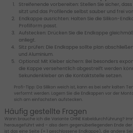
Streifenende vorbereiten:
Stellen Sie sicher, dass
sitzt und das Profilende selbst sauber und frei von
Endkappe ausrichten:
Halten Sie die Silikon-Endk
Profilform passt.
Aufstecken:
Drücken Sie die Endkappe gleichmäßig
anliegt.
Sitz prüfen:
Die Endkappe sollte plan abschließen,
und Aluminium.
Optional: Mit Kleber sichern:
Bei besonders exponie
die Kappe versehentlich abgestreift werden kön
Sekundenkleber an die Kontaktstelle setzen.
Profi-Tipp:
Da Silikon weich ist, kann es bei sehr kalten
verformt werden. Lagern Sie die Endkappen vor der Mon
sich am einfachsten aufstecken.
Häufig gestellte Fragen
Wann brauche ich die Variante OHNE Kabeldurchführung?
Imm
herausgeführt wird – also dem gegenüberliegenden Ende der St
ist das eine Seite (= 1 geschlossene Endkappe), die andere Sei