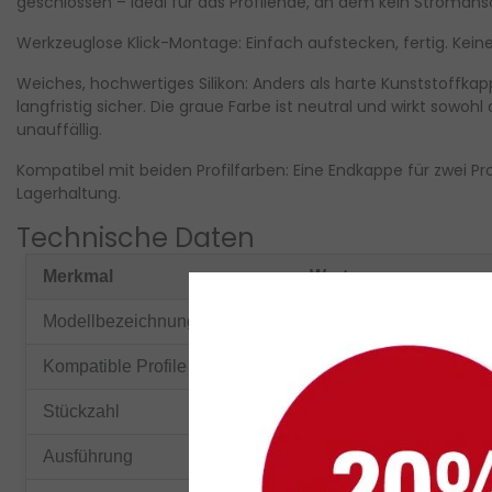
geschlossen – ideal für das Profilende, an dem kein Stromansc
Werkzeuglose Klick-Montage:
Einfach aufstecken, fertig. Kein
Weiches, hochwertiges Silikon:
Anders als harte Kunststoffkapp
langfristig sicher. Die graue Farbe ist neutral und wirkt sowoh
unauffällig.
Kompatibel mit beiden Profilfarben:
Eine Endkappe für zwei Pro
Lagerhaltung.
Technische Daten
Merkmal
Wert
Modellbezeichnung
Endkappe SLIM08 (ohn
Kompatible Profile
SLIM08ALU (Aluminiu
Stückzahl
1 Stück
Ausführung
Ohne Kabeldurchführu