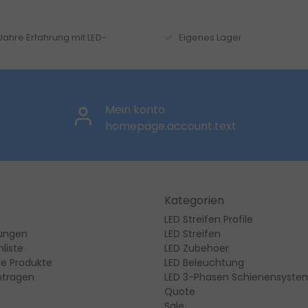
 Jahre Erfahrung mit LED-
Eigenes Lager
Mein konto
homepage.account.text
Kategorien
LED Streifen Profile
lungen
LED Streifen
liste
LED Zubehoer
ie Produkte
LED Beleuchtung
ntragen
LED 3-Phasen Schienensyste
Quote
Sale