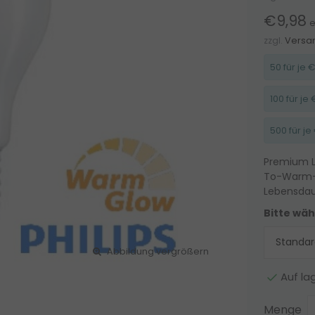
€9,98
e
zzgl.
Versa
50 für je
100 für j
500 für j
Premium L
To-Warm-F
Lebensdau
Bitte wäh
Abbildung vergrößern
Auf la
Menge