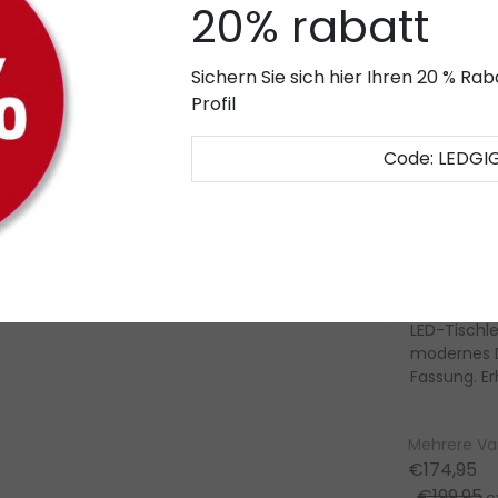
20% rabatt
chnologie
sorgt für eine besonders
 Farbtemperatur von 2700K (warmweiß) bis
Sichern Sie sich hier Ihren 20 % R
mosphäre entsteht – ideal für Wohnräume,
Profil
ichtausbeute von 806 Lumen und ersetzt
Code: LEDGI
 von bis zu 25.000 Stunden und einem hohen
lität und natürliche Farbwiedergabe. Das
Sale
Artdelight
Artdelight
LED Pendelleuchte Cooper
Best 25 – 
E27 Fassun
Die LED Pendelleuchte
LED-Tischle
„Cooper“ von LED Gigant
modernes D
überzeugt mit modernem
Fassung. Erh
Design aus hochwertigem
matt Gold,
..
Stahl. Dimmbar, höhenverste...
Schwarz/...
ar
Mehrere Varianten verfügbar
Mehrere Va
€189,95
€174,95
exkl.
€199,95
MwSt.
ex