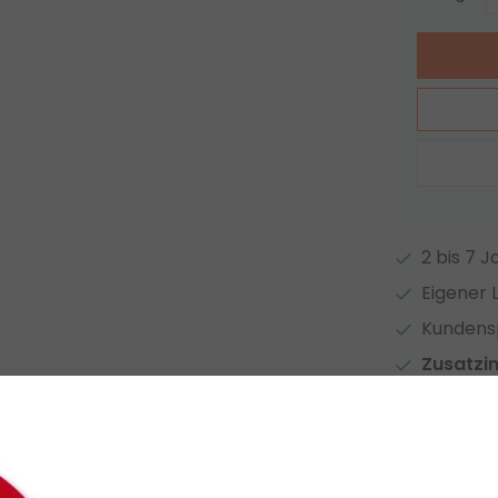
2 bis 7 
Eigener 
Kundensp
Zusatzi
Auf Vergl
Zugehör