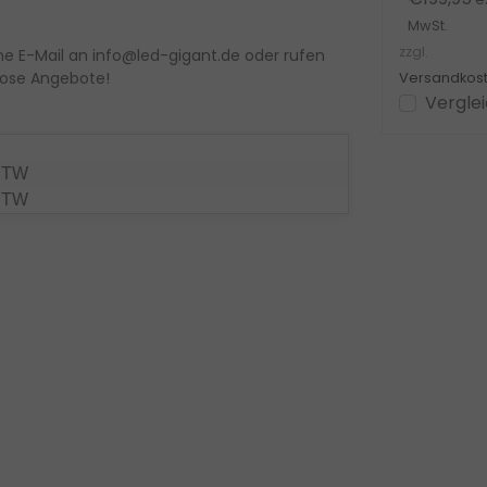
zzgl.
MwSt.
Versandkosten
zzgl.
ne E-Mail an
info@led-gigant.de
oder rufen
n
Ansehen
Vergleichen
lose Angebote
!
Versandkos
Vergle
DTW
DTW