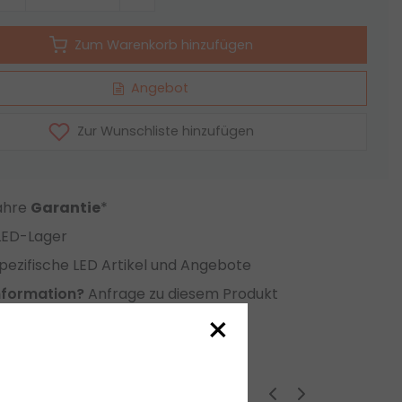
Zum Warenkorb hinzufügen
Angebot
Zur Wunschliste hinzufügen
Jahre
Garantie
*
LED-Lager
ezifische LED Artikel und Angebote
nformation?
Anfrage zu diesem Produkt
×
eichsliste setzen
ige Produkte