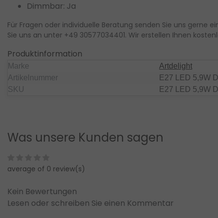
Dimmbar: Ja
.
zzgl.
rsandkosten
Versandkosten
Für Fragen oder individuelle Beratung senden Sie uns gerne ei
Ansehen
Ansehe
Vergleichen
Vergleichen
Sie uns an unter
+49 30577034401
. Wir erstellen Ihnen
kosten
Produktinformation
Marke
Artdelight
Artikelnummer
E27 LED 5,9W 
SKU
E27 LED 5,9W 
Was unsere Kunden sagen
average of 0 review(s)
Kein Bewertungen
Lesen oder schreiben Sie einen Kommentar