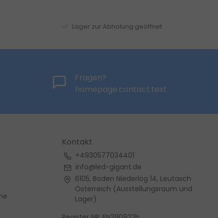
Lager zur Abholung geöffnet
Fragen?
homepage.contact.text
Kontakt
+4930577034401
info@led-gigant.de
6105, Boden Niederlög 14, Leutasch
Österreich (Ausstellungsraum und
me
Lager)
Register NR: FN290922b