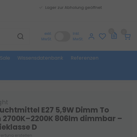
Lager zur Abholung geöffnet
0
0
exkl.
Inkl.
MwSt.
MwSt.
Sale
Wissensdatenbank
Referenzen
ght
euchtmittel E27 5,9W Dimm To
 2700K–2200K 806lm dimmbar –
ieklasse D
ertung erstellen