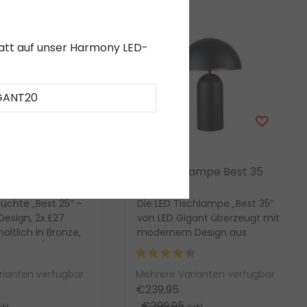
abatt auf unser Harmony LED-
GANT20
Sale
Artdelight
LED-Tischleuchte,
LED Tischlampe Best 35
g 2x, in 4 Farben
uchte „Best 25“ –
Die LED Tischlampe „Best 35“
esign, 2x E27
von LED Gigant überzeugt mit
ältlich in Bronze,
modernem Design aus
 Schwarz/Weiß und
hochwertigem Stahl.
Dimmbar, mit Schnurdim...
rianten verfügbar
Mehrere Varianten verfügbar
€239,95
€299,95
kl.
exkl.