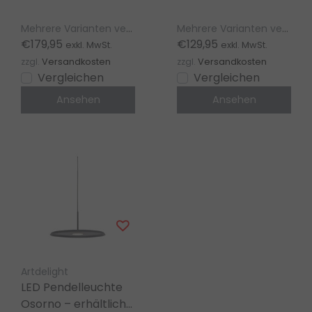
Bronze gebürstet,
in Braun, Kaki, Weiß
Champagne, Warm
und Schwarz
Mehrere Varianten verfügbar
Mehrere Varianten verfügbar
Gold, Weiß und
€179,95
€129,95
exkl. MwSt.
exkl. MwSt.
Schwarz
zzgl.
Versandkosten
zzgl.
Versandkosten
Vergleichen
Vergleichen
Ansehen
Ansehen
Artdelight
LED Pendelleuchte
Osorno – erhältlich