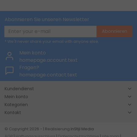
Abonnieren Sie unseren Newsletter
Abonnieren
* We'll never share your email with anyone else.
Mein konto
homepage.account.text
Fragen?
homepage.contact.text
Kundendienst
Mein konto
Kategorien
Kontakt
© Copyright 2026 - | Realisierung
InStijl Media
AGB
|
Haftungsausschluss
|
Datenschutzrichtlinie
|
site map
|