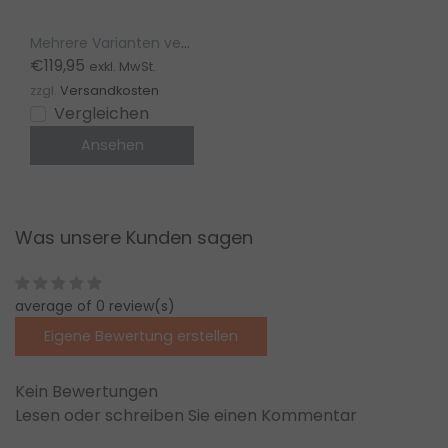
in Bronze, Kupfer
und Schwarz
Mehrere Varianten verfügbar
€119,95
exkl. MwSt.
zzgl.
Versandkosten
Vergleichen
Ansehen
Was unsere Kunden sagen
average of 0 review(s)
Eigene Bewertung erstellen
Kein Bewertungen
Lesen oder schreiben Sie einen Kommentar