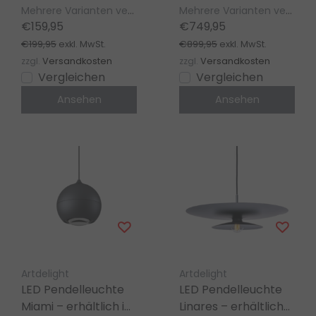
Champagne/Kaffee
Mehrere Varianten verfügbar
Mehrere Varianten verfügbar
oder
€159,95
€749,95
Schwarz/Smoke
€199,95
€899,95
exkl. MwSt.
exkl. MwSt.
zzgl.
Versandkosten
zzgl.
Versandkosten
Vergleichen
Vergleichen
Ansehen
Ansehen
Artdelight
Artdelight
LED Pendelleuchte
LED Pendelleuchte
Miami – erhältlich in
Linares – erhältlich