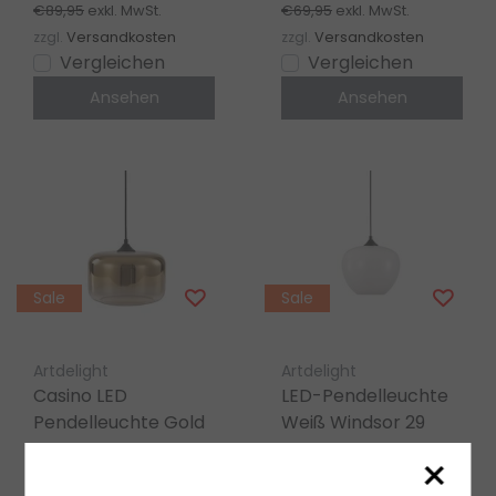
€89,95
€69,95
exkl. MwSt.
exkl. MwSt.
zzgl.
Versandkosten
zzgl.
Versandkosten
Vergleichen
Vergleichen
Ansehen
Ansehen
Sale
Sale
Artdelight
Artdelight
Casino LED
LED-Pendelleuchte
Pendelleuchte Gold
Weiß Windsor 29
×
Mehrere Varianten verfügbar
Mehrere Varianten verfügbar