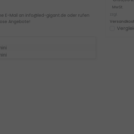
zzgl.
MwSt.
Versandkosten
zzgl.
ne E-Mail an
info@led-gigant.de
oder rufen
n
Ansehen
Vergleichen
lose Angebote
!
Versandkos
Vergle
mini
mini