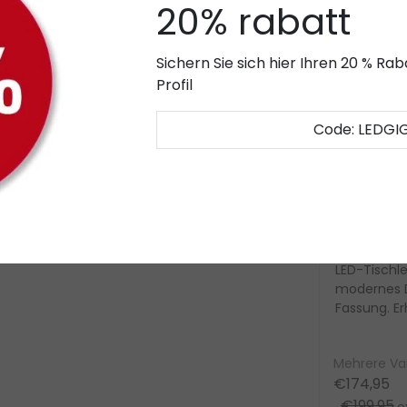
20% rabatt
 Lösung für kleine Leuchten und enge
ißes Licht (2700K) und eine Lichtausbeute von
Sichern Sie sich hier Ihren 20 % R
Profil
t für dekorative Anwendungen oder
Lampen
Lichtintensität individuell anpassen und so für
Code: LEDGI
Lebensdauer von bis zu 15.000 Stunden und
ige Qualität und natürliche Farbwiedergabe.
Sale
Artdelight
Artdelight
LED Pendelleuchte Cooper
Best 25 – 
E27 Fassun
Die LED Pendelleuchte
LED-Tischle
„Cooper“ von LED Gigant
modernes D
überzeugt mit modernem
Fassung. Erh
Design aus hochwertigem
matt Gold,
..
Stahl. Dimmbar, höhenverste...
Schwarz/...
ar
Mehrere Varianten verfügbar
Mehrere Va
€189,95
€174,95
exkl.
€199,95
MwSt.
ex