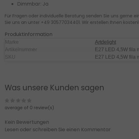
Dimmbar: Ja
.
zzgl.
rsandkosten
Versandkosten
Für Fragen oder individuelle Beratung senden Sie uns gerne ei
Ansehen
Ansehe
Vergleichen
Vergleichen
Sie uns an unter
+49 30577034401
. Wir erstellen Ihnen
kosten
Produktinformation
Marke
Artdelight
Artikelnummer
E27 LED 4,5W fila 
SKU
E27 LED 4,5W fila 
Was unsere Kunden sagen
average of 0 review(s)
Kein Bewertungen
Lesen oder schreiben Sie einen Kommentar