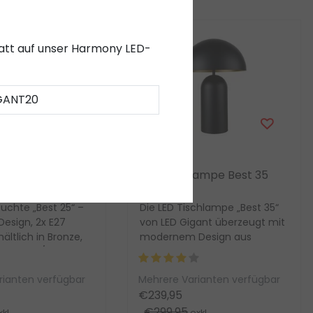
abatt auf unser Harmony LED-
GANT20
Sale
Artdelight
LED-Tischleuchte,
LED Tischlampe Best 35
g 2x, in 4 Farben
uchte „Best 25“ –
Die LED Tischlampe „Best 35“
esign, 2x E27
von LED Gigant überzeugt mit
ältlich in Bronze,
modernem Design aus
 Schwarz/Weiß und
hochwertigem Stahl.
Dimmbar, mit Schnurdim...
rianten verfügbar
Mehrere Varianten verfügbar
€239,95
€299,95
kl.
exkl.