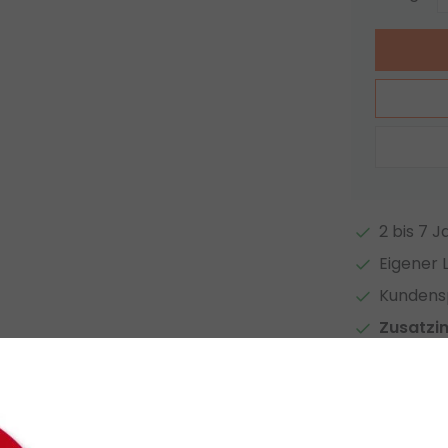
2 bis 7 
Eigener 
Kundensp
Zusatzi
Auf Vergl
Zugehör