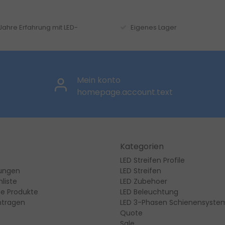
 Jahre Erfahrung mit LED-
Eigenes Lager
Mein konto
homepage.account.text
Kategorien
LED Streifen Profile
lungen
LED Streifen
liste
LED Zubehoer
ie Produkte
LED Beleuchtung
ntragen
LED 3-Phasen Schienensyste
Quote
Sale