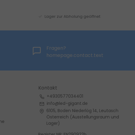
Lager zur Abholung geöffnet
Fragen?
homepage.contact.text
Kontakt
+4930577034401
info@led-gigant.de
6105, Boden Niederlög 14, Leutasch
Österreich (Ausstellungsraum und
me
Lager)
Register NR: FN290922b