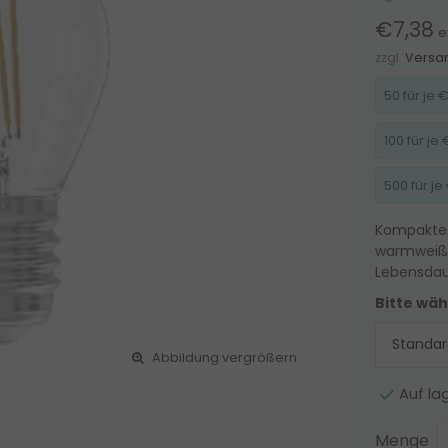
€7,38
e
zzgl.
Versa
50 für je
100 für j
500 für j
Kompaktes
warmweiße
Lebensdau
Bitte wäh
Abbildung vergrößern
Auf la
Menge