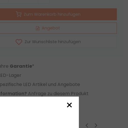
Zum Warenkorb hinzufügen
Angebot
Zur Wunschliste hinzufügen
Jahre
Garantie
*
LED-Lager
ezifische LED Artikel und Angebote
nformation?
Anfrage zu diesem Produkt
×
eichsliste setzen
ige Produkte