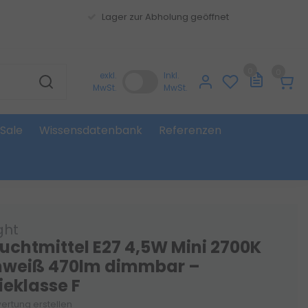
Lager zur Abholung geöffnet
0
0
exkl.
Inkl.
MwSt.
MwSt.
Sale
Wissensdatenbank
Referenzen
ght
euchtmittel E27 4,5W Mini 2700K
weiß 470lm dimmbar –
ieklasse F
ertung erstellen