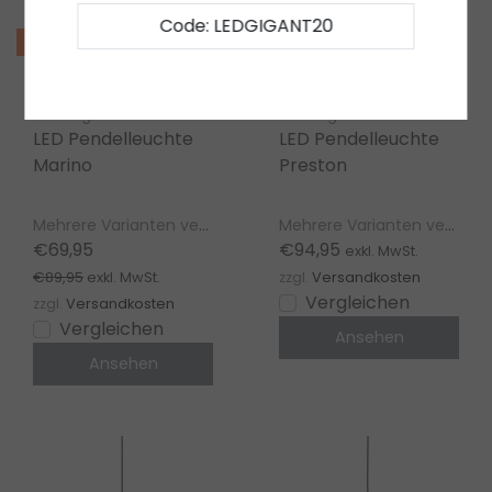
Code: LEDGIGANT20
Sale
Artdelight
Artdelight
LED Pendelleuchte
LED Pendelleuchte
Marino
Preston
Mehrere Varianten verfügbar
Mehrere Varianten verfügbar
€69,95
€94,95
exkl. MwSt.
€89,95
exkl. MwSt.
zzgl.
Versandkosten
Vergleichen
zzgl.
Versandkosten
Vergleichen
Ansehen
Ansehen