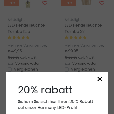
Sale
Sale
Artdelight
Artdelight
LED Pendelleuchte
LED Pendelleuchte
Tombo 12,5
Tombo 23
Mehrere Varianten verfügbar
Mehrere Varianten verfügbar
€49,95
€99,95
€69,95
€129,95
exkl. MwSt.
exkl. MwSt.
zzgl.
Versandkosten
zzgl.
Versandkosten
Vergleichen
Vergleichen
×
Ansehen
Ansehen
20% rabatt
Sichern Sie sich hier Ihren 20 % Rabatt
auf unser Harmony LED-Profil