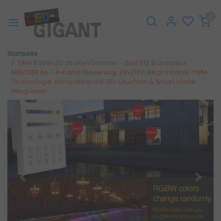
0
Startseite
DMX RGBW LED Streifen Dimmer – DMX 512 & Draadlos
MIBOXER X4 – 4-Kanal Steuerung, 24V/12V, 8A pro Kanal, PWM-
Technologie, Kompatibel mit LED-Leuchten & Smart Home
Integration
Zurück
Weite