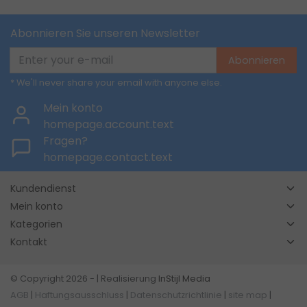
Abonnieren Sie unseren Newsletter
Abonnieren
* We'll never share your email with anyone else.
Mein konto
homepage.account.text
Fragen?
homepage.contact.text
Kundendienst
Mein konto
Kategorien
Kontakt
© Copyright 2026 - | Realisierung
InStijl Media
AGB
|
Haftungsausschluss
|
Datenschutzrichtlinie
|
site map
|