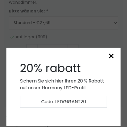
Wanddimmer.
Bitte wählen Sie:
*
Auf lager (999)
Menge
-
+
×
20% rabatt
Zum Warenkorb hinzufügen
Angebot
Sichern Sie sich hier Ihren 20 % Rabatt
auf unser Harmony LED-Profil
Zur Wunschliste hinzufügen
Code: LEDGIGANT20
2 bis 7 Jahre
Garantie
*
Eigener LED-Lager