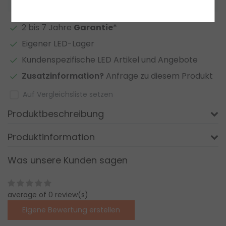
2 bis 7 Jahre
Garantie
*
Eigener LED-Lager
Kundenspezifische LED Artikel und Angebote
Zusatzinformation?
Anfrage zu diesem Produkt
Auf Vergleichsliste setzen
Produktbeschreibung
Produktinformation
Was unsere Kunden sagen
average of 0 review(s)
Eigene Bewertung erstellen