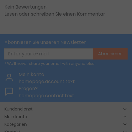
Kein Bewertungen
Lesen oder schreiben Sie einen Kommentar
Abonnieren Sie unseren Newsletter
Abonnieren
* We'll never share your email with anyone else.
Mein konto
homepage.account.text
Fragen?
homepage.contact.text
Kundendienst
Mein konto
Kategorien
Kontakt