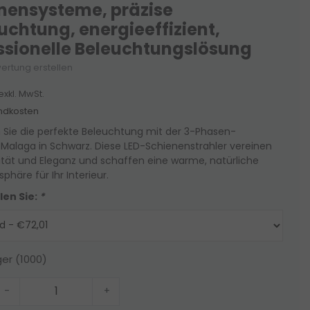
nensysteme, präzise
uchtung, energieeffizient,
ssionelle Beleuchtungslösung
ertung erstellen
exkl. MwSt.
ndkosten
 Sie die perfekte Beleuchtung mit der 3-Phasen-
Malaga in Schwarz. Diese LED-Schienenstrahler vereinen
ität und Eleganz und schaffen eine warme, natürliche
phäre für Ihr Interieur.
len Sie:
*
ger (1000)
-
+