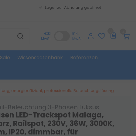
Lager zur Abholung geöffnet
0
0
exkl.
Inkl.
MwSt.
MwSt.
Sale
Wissensdatenbank
Referenzen
tung, energieeffizient, professionelle Beleuchtungslösung
ail-Beleuchtung 3-Phasen Luksus
sen LED-Trackspot Malaga,
rz, Railspot, 230V, 36W, 3000K,
m, IP20, dimmbar, für