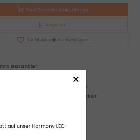
Zum Warenkorb hinzufügen
Angebot
Zur Wunschliste hinzufügen
Jahre
Garantie
*
×
LED-Lager
ezifische LED Artikel und Angebote
nformation?
Anfrage zu diesem Produkt
eichsliste setzen
abatt auf unser Harmony LED-