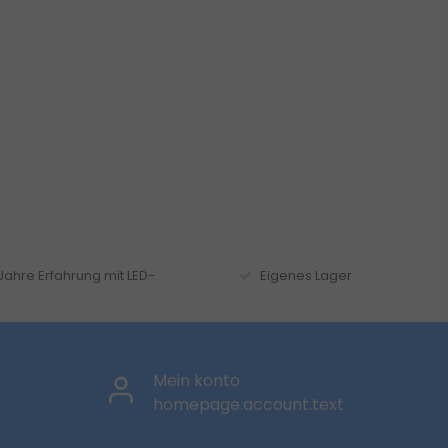
 Jahre Erfahrung mit LED-
Eigenes Lager
Mein konto
homepage.account.text