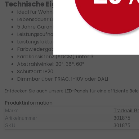
Technische Eigenschaften
Ideal für Wohnhäuser, Gastronomie, Einzelhandel
Lebensdauer über 50.000 Stunden
5 Jahre Garantie
Leistungsaufnahme: 15W, 20W, 25W, 30W
Leistungsfaktor über 0,9
Farbwiedergabeindex (CRI) über 90
Farbkonsistenz (SDCM) unter 3
Abstrahlwinkel: 20°, 38°, 60°
Schutzart: IP20
Dimmbar über TRIAC, 1-10V oder DALI
Entdecken Sie auch unsere
LED-Panels
für eine effiziente Be
Produktinformation
Marke
Trackrail-
Artikelnummer
301875
SKU
301875