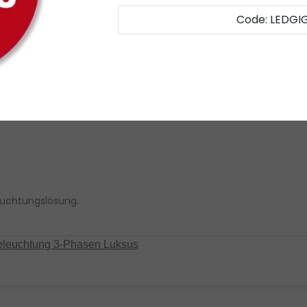
Code: LEDGI
 und Museen
leuchtungslösung.
Beleuchtung 3-Phasen Luksus