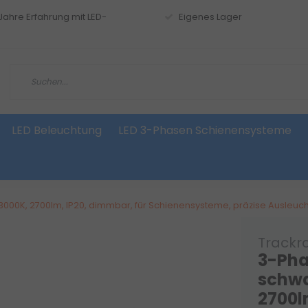
 Jahre Erfahrung mit LED-
Eigenes Lager
LED Beleuchtung
LED 3-Phasen Schienensysteme
3000K, 2700lm, IP20, dimmbar, für Schienensysteme, präzise Ausleuch
Trackr
3-Pha
schwa
2700l