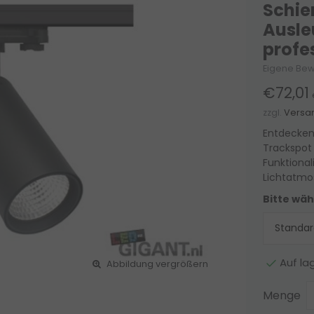
Schie
Ausle
profe
Eigene Bew
€72,01
zzgl.
Versa
Entdecken
Trackspot 
Funktional
Lichtatmos
Bitte wäh
Auf la
Abbildung vergrößern
Menge