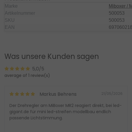
Marke
Miboxer / M
Artikelnummer
500053
SKU
500053
EAN
69706021
Was unsere Kunden sagen
5,0/5
average of 1 review(s)
Markus Behrens
21/05/2026
Der Drehregler am MiBoxer MR2 reagiert direkt, bei led-
gigant.de für mini led-streifen modellbau endlich
passende Lichtstimmung.