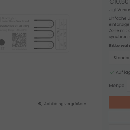
€10,50
zzgl.
Versa
Einfache u
einfarbige
Zone mit a
synchronis
Bitte wäh
Auf la
Menge
Abbildung vergrößern