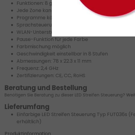
Funktionen: 8 getrennte Zonen steuerbar (8-Zon
Jede Zone kann separat ein- oder ausgeschaltet
Programme können synchron über mehrere Zone
Sprachsteuerung möglich (2,4GHz WLAN-Modul er
WLAN-Unterstützung in Kombination mit dem Mi
Pause-Funktion für jede Farbe
Farbmischung möglich
Geschwindigkeit einstellbar in 8 Stufen
Abmessungen: 78 x 22.3 x 11 mm
Frequenz: 2,4 GHz
Zertifizierungen: CE, CC, RoHS
Beratung und Bestellung
Benötigen Sie Beratung zu dieser LED Streifen Steuerung?
Wei
Lieferumfang
Einfarbige LED Streifen Steuerung Typ FUT036s (F
erhältlich)
Produktinformation