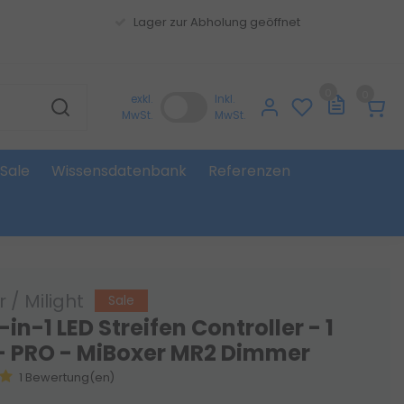
Lager zur Abholung geöffnet
0
0
exkl.
Inkl.
MwSt.
MwSt.
Sale
Wissensdatenbank
Referenzen
 / Milight
Sale
-in-1 LED Streifen Controller - 1
- PRO - MiBoxer MR2 Dimmer
1 Bewertung(en)