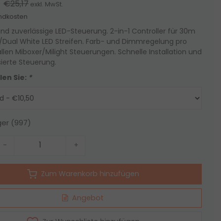
€25,17
exkl. MwSt.
ndkosten
nd zuverlässige LED-Steuerung. 2-in-1 Controller für 30m
/Dual White LED Streifen. Farb- und Dimmregelung pro
llen Miboxer/Milight Steuerungen. Schnelle Installation und
ierte Steuerung.
len Sie:
*
ger (997)
-
+
Zum Warenkorb hinzufügen
Angebot