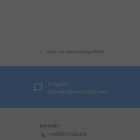
Lager zur Abholung geöffnet
Fragen?
homepage.contact.text
Kontakt
+4930577034401