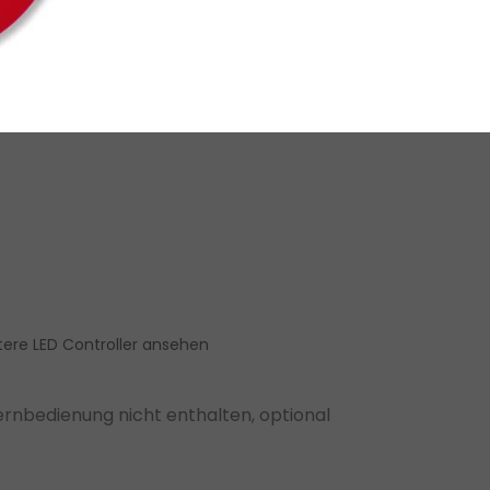
en-Fernbedienung erforderlich)
 werden
n laufen
forderlich)
boxer WLAN-Modul
tere LED Controller ansehen
ernbedienung nicht enthalten, optional