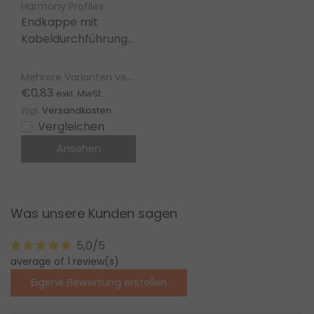
Harmony Profiles
Endkappe mit
Kabeldurchführung
für LED
Aluminiumprofil
Mehrere Varianten verfügbar
308ALU
€0,83
exkl. MwSt.
zzgl.
Versandkosten
Vergleichen
Ansehen
Was unsere Kunden sagen
5,0/5
average of 1 review(s)
Eigene Bewertung erstellen