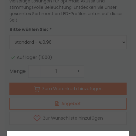
vielseitige Lösungen für optimale Akustik und
stimmungsvolle Beleuchtung. Entdecken Sie unser
gesamtes Sortiment an LED-Profilen unten auf dieser
Seit
Bitte wählen Sie:
*
Auf lager (1000)
Menge
-
+
Zum Warenkorb hinzufügen
Angebot
Zur Wunschliste hinzufügen