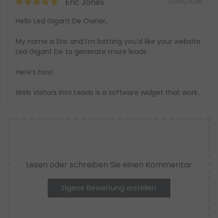
Eric Jones
21/05/2026
Hello Led Gigant De Owner,
My name is Eric and I’m betting you’d like your website
Led Gigant De to generate more leads.
Here’s how:
Web Visitors Into Leads is a software widget that works
on your site, ready to capture any visitor’s Name, Email
address, and Phone Number. It signals you as soon as
they say they’re interested – so that you can talk to
that lead while they’re still there at Led Gigant De.
Visit https://blastleadgeneration.com to try out a Live
Demo with Web Visitors Into Leads now to see exactly
Lesen oder schreiben Sie einen Kommentar
how it works and even give it a try… it could be huge
for your business.
Eigene Bewertung erstellen
Plus, now that you’ve got their phone number, with our
new SMS Text With Lead feature, you can