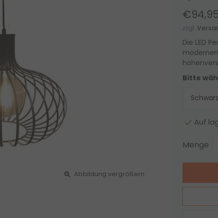
€94,9
zzgl.
Versa
Die LED Pe
modernem 
höhenverst
Bitte wäh
Auf la
Menge
Abbildung vergrößern