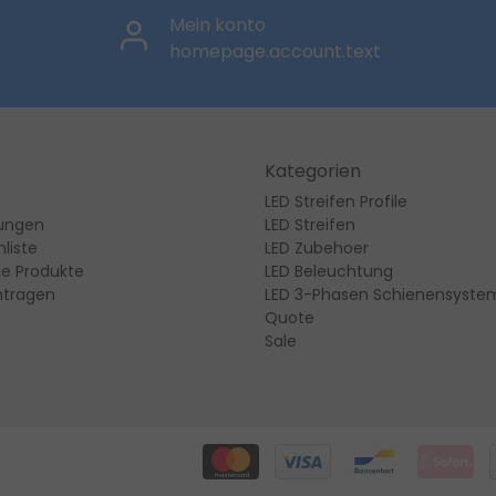
Mein konto
homepage.account.text
Kategorien
LED Streifen Profile
lungen
LED Streifen
liste
LED Zubehoer
ie Produkte
LED Beleuchtung
ntragen
LED 3-Phasen Schienensyste
Quote
Sale