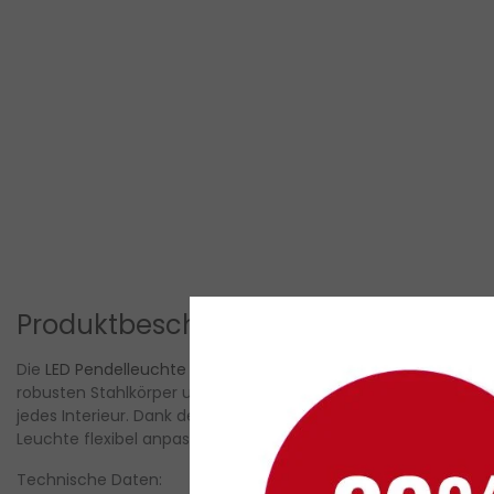
Produktbeschreibung
Die
LED Pendelleuchte
Lauren
von
LED Gigant
ist ein stilvolle
robusten Stahlkörper und der eleganten schwarzen Oberfläche b
jedes Interieur. Dank des textilummantelten Kabels und der h
Leuchte flexibel anpassen.
Technische Daten: