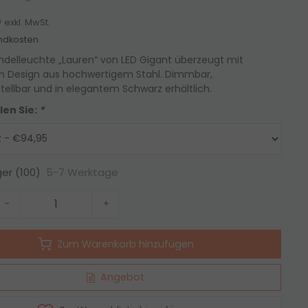
5
exkl. MwSt.
ndkosten
ndelleuchte „Lauren“ von LED Gigant überzeugt mit
Design aus hochwertigem Stahl. Dimmbar,
ellbar und in elegantem Schwarz erhältlich.
len Sie:
*
5-7 Werktage
ger (100)
-
+
Zum Warenkorb hinzufügen
Angebot