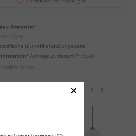
Zur Wunschliste hinzufügen
Jahre
Garantie
*
LED-Lager
ezifische LED Artikel und Angebote
nformation?
Anfrage zu diesem Produkt
eichsliste setzen
×
ige Produkte