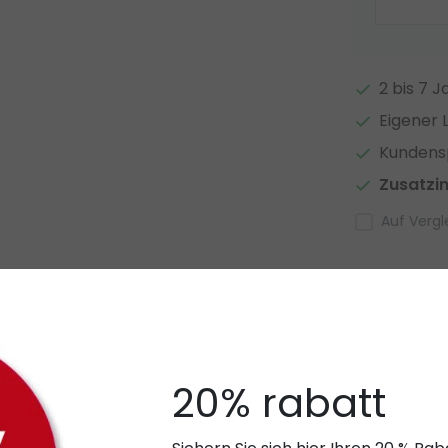
2 bis 7 
Eigener 
Kundensp
Zusatzi
Auf Vergl
Zugehör
s Highlight für moderne Wohnräume. Mit ihrem
ringt sie zeitlose Eleganz und klare Linien in
öhenverstellbaren Aufhängung lässt sich die
20% rabatt