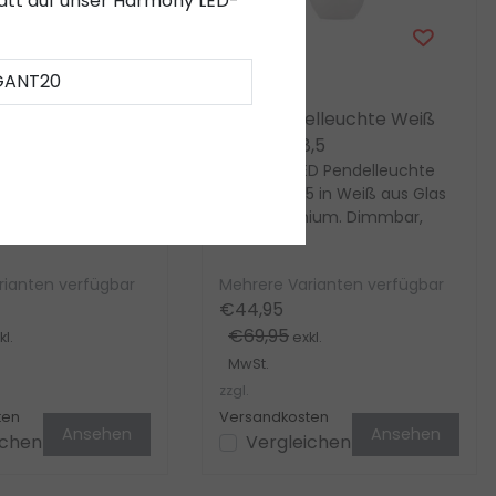
abatt auf unser Harmony LED-
Sale
GANT20
Artdelight
lleuchte Weiß
LED-Pendelleuchte Weiß
4
Windsor 18,5
ED Pendelleuchte
Elegante LED Pendelleuchte
 in Weiß aus Glas
Windsor 18,5 in Weiß aus Glas
nium. Dimmbar,
und Aluminium. Dimmbar,
ellbar, E27-Fassung
höhenverstellbar, E27-Fassung
bis 40 W,...
rianten verfügbar
Mehrere Varianten verfügbar
€44,95
€69,95
l.
exkl.
MwSt.
zzgl.
ten
Versandkosten
Ansehen
Ansehen
ichen
Vergleichen