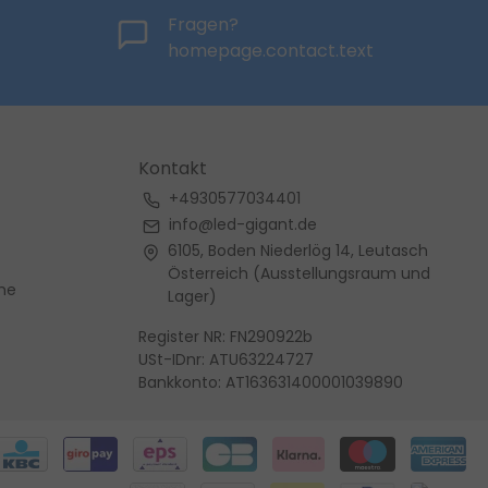
Fragen?
homepage.contact.text
Kontakt
+4930577034401
info@led-gigant.de
6105, Boden Niederlög 14, Leutasch
Österreich (Ausstellungsraum und
me
Lager)
Register NR: FN290922b
USt-IDnr: ATU63224727
Bankkonto: AT163631400001039890