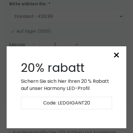
Bitte wählen Sie:
*
Auf lager (1000)
Menge
-
+
×
Zum Warenkorb hinzufügen
20% rabatt
Angebot
Sichern Sie sich hier Ihren 20 % Rabatt
auf unser Harmony LED-Profil
Zur Wunschliste hinzufügen
Code: LEDGIGANT20
2 bis 7 Jahre
Garantie
*
Eigener LED-Lager
Kundenspezifische LED Artikel und Angebote