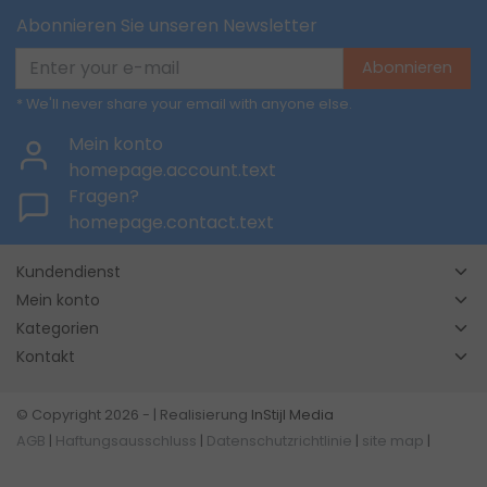
Abonnieren Sie unseren Newsletter
Abonnieren
* We'll never share your email with anyone else.
Mein konto
homepage.account.text
Fragen?
homepage.contact.text
Kundendienst
Mein konto
Kategorien
Kontakt
© Copyright 2026 - | Realisierung
InStijl Media
AGB
|
Haftungsausschluss
|
Datenschutzrichtlinie
|
site map
|