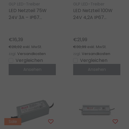
GLP LED-Treiber
GLP LED-Treiber
LED Netzteil 75W
LED Netzteil 100W
24V 3A – IP67
24V 4,2A IP67
wasserdicht – GLP
wasserdicht – GLP
GPV-75-24 für LED
GPV-100-24
Streifen
€16,39
€21,99
€28,02
€30,99
exkl. MwSt.
exkl. MwSt.
zzgl.
Versandkosten
zzgl.
Versandkosten
Vergleichen
Vergleichen
Ansehen
Ansehen
Sale