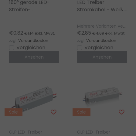
180° gerade LED-
LED Treiber
Streifen-
Stromkabel – Weiß /
Lüsterklemme für 2-
Schwarz– 1m – für
polige Verbindung –
LED Streifen &
Mehrere Varianten verfügbar
WAGO
Beleuchtung
€0,82
€2,85
€1,14
€4,09
exkl. MwSt.
exkl. MwSt.
zzgl.
Versandkosten
zzgl.
Versandkosten
Vergleichen
Vergleichen
Ansehen
Ansehen
Sale
Sale
GLP LED-Treiber
GLP LED-Treiber