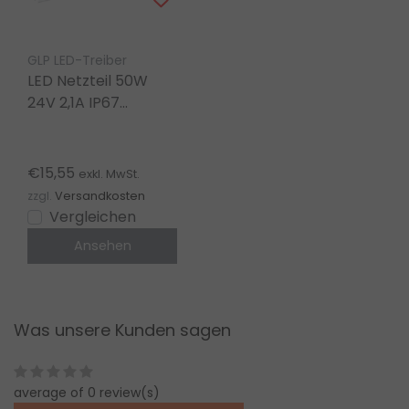
GLP LED-Treiber
LED Netzteil 50W
24V 2,1A IP67
wasserdicht – GLP
GPV-50-24 für LED
Streifen
€15,55
exkl. MwSt.
zzgl.
Versandkosten
Vergleichen
Ansehen
Was unsere Kunden sagen
average of 0 review(s)