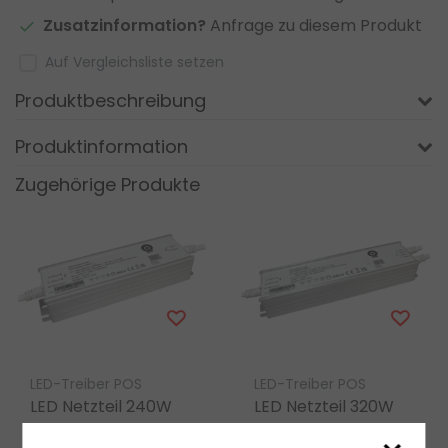
Zusatzinformation?
Anfrage zu diesem Produkt
Auf Vergleichsliste setzen
Produktbeschreibung
Produktinformation
Zugehörige Produkte
LED-Treiber POS
LED-Treiber POS
LED Netzteil 240W
LED Netzteil 320W
24V 10A IP67
24V 13,3A IP67