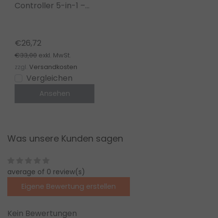
Controller 5-in-1 –
für Single Color/Dual
White/RGB/RGBW/RGBWW/RGBCCT
LED-Streifen 12-24-
€26,72
48V – PZ5
€33,00
exkl. MwSt.
zzgl.
Versandkosten
Vergleichen
Ansehen
Was unsere Kunden sagen
average of 0 review(s)
Eigene Bewertung erstellen
Kein Bewertungen