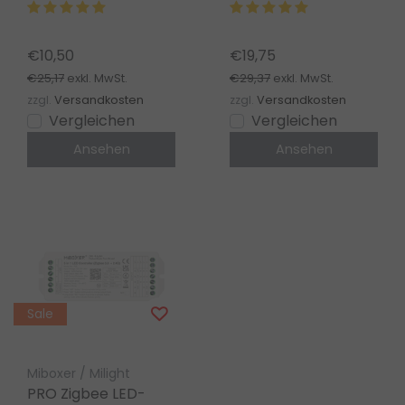
PRO - MiBoxer SR5
Controller für Single
Dimmer
Color/Dual
White/RGB/RGBW/RG
€10,50
€19,75
LED-Streifen 12-24V
€25,17
€29,37
exkl. MwSt.
exkl. MwSt.
– SZ5
zzgl.
Versandkosten
zzgl.
Versandkosten
Vergleichen
Vergleichen
Ansehen
Ansehen
Sale
Miboxer / Milight
PRO Zigbee LED-